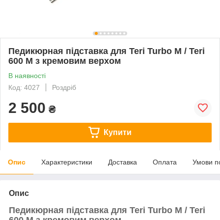
Педикюрная підставка для Teri Turbo M / Teri
600 M з кремовим верхом
В наявності
Код: 4027
Роздріб
2 500
₴
Купити
Опис
Характеристики
Доставка
Оплата
Умови п
Опис
Педикюрная підставка для Teri Turbo M / Teri
600 M з кремовим верхом