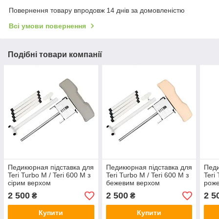
Повернення товару впродовж 14 днів за домовленістю
Всі умови повернення
Подібні товари компанії
Педикюрная підставка для
Педикюрная підставка для
Педи
Teri Turbo M / Teri 600 M з
Teri Turbo M / Teri 600 M з
Teri
сірим верхом
бежевим верхом
рож
2 500
2 500
2 5
₴
₴
Купити
Купити