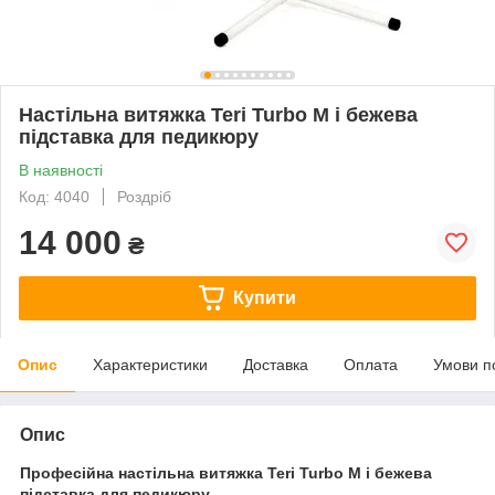
Настільна витяжка Teri Turbo M і бежева
підставка для педикюру
В наявності
Код: 4040
Роздріб
14 000
₴
Купити
Опис
Характеристики
Доставка
Оплата
Умови п
Опис
Професійна настільна витяжка Teri Turbo M і бежева
підставка для педикюру