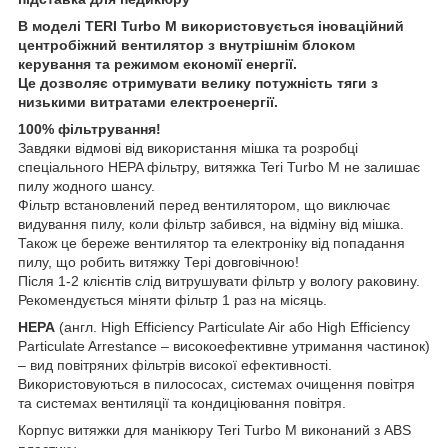
В моделі TERI Turbo M використовується іноваційний
центробіжний вентилятор з внутрішнім блоком
керування та режимом економії енергії.
Це дозволяє отримувати велику потужність тяги з
низькими витратами електроенергії.
100% фільтрування!
Завдяки відмові від використання мішка та розробці
спеціального HEPA фільтру, витяжка Teri Turbo M не залишає
пилу жодного шансу.
Фільтр встановлений перед вентилятором, що виключає
видування пилу, коли фільтр забився, на відміну від мішка.
Також це береже вентилятор та електроніку від попадання
пилу, що робить витяжку Тері довговічною!
Після 1-2 клієнтів слід витрушувати фільтр у вологу раковину.
Рекомендується міняти фільтр 1 раз на місяць.
HEPA
(англ. High Efficiency Particulate Air або High Efficiency
Particulate Arrestance – високоефективне утримання частинок)
– вид повітряних фільтрів високої ефективності.
Використовуються в пилососах, системах очищення повітря
та системах вентиляції та кондиціювання повітря.
Корпус витяжки для манікюру Teri Turbo M виконаний з ABS