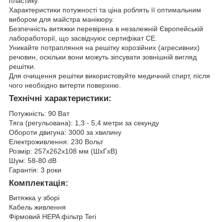
пластику.
Характеристики потужності та ціна роблять її оптимальним
вибором для майстра манікюру.
Безпечність витяжки перевірена в незалежній Європейській
лабоработорії, що засвідчуює сертифікат СЕ.
Уникайте потрапляння на решітку корозійних (агресивних)
речовин, оскільки вони можуть зіпсувати зовнішній вигляд
решітки.
Для очищення решітки використовуйте медичний спирт, після
чого необхідно витерти поверхню.
Технічні характеристики:
Потужність: 90 Ват
Тяга (регульована): 1,3 - 5,4 метри за секунду
Обороти двигуна: 3000 за хвилину
Електроживлення: 230 Вольт
Розмір: 257х262х108 мм (ШхГхВ)
Шум: 58-80 dB
Гарантія: 3 роки
Комплектація:
Витяжка у зборі
Кабель живлення
Фірмовий HEPA фільтр Teri