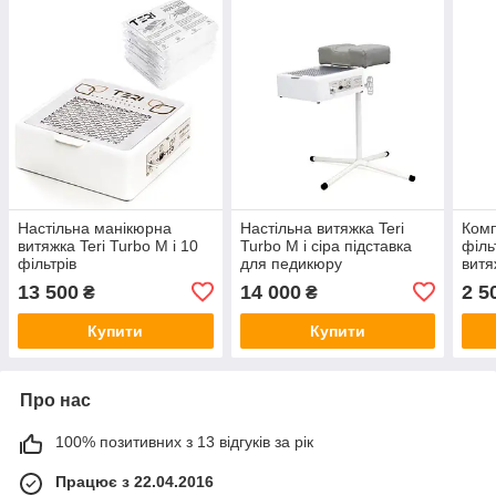
Настільна манікюрна
Настільна витяжка Teri
Комп
витяжка Teri Turbo M і 10
Turbo M і сіра підставка
філь
фільтрів
для педикюру
витя
Turb
13 500
14 000
2 5
₴
₴
Купити
Купити
Про нас
100% позитивних з 13 відгуків за рік
Працює з 22.04.2016