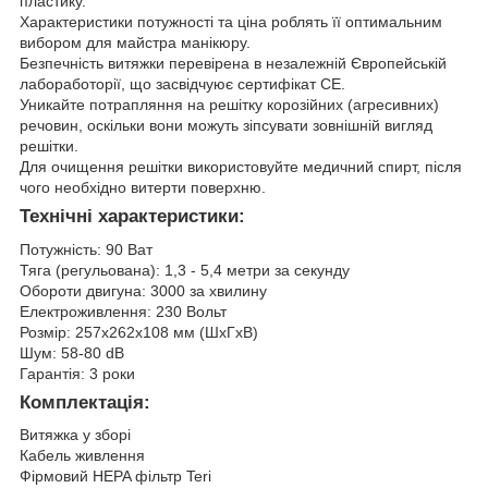
пластику.
Характеристики потужності та ціна роблять її оптимальним
вибором для майстра манікюру.
Безпечність витяжки перевірена в незалежній Європейській
лабоработорії, що засвідчуює сертифікат СЕ.
Уникайте потрапляння на решітку корозійних (агресивних)
речовин, оскільки вони можуть зіпсувати зовнішній вигляд
решітки.
Для очищення решітки використовуйте медичний спирт, після
чого необхідно витерти поверхню.
Технічні характеристики:
Потужність: 90 Ват
Тяга (регульована): 1,3 - 5,4 метри за секунду
Обороти двигуна: 3000 за хвилину
Електроживлення: 230 Вольт
Розмір: 257х262х108 мм (ШхГхВ)
Шум: 58-80 dB
Гарантія: 3 роки
Комплектація:
Витяжка у зборі
Кабель живлення
Фірмовий HEPA фільтр Teri