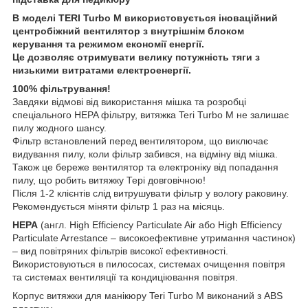
В моделі TERI Turbo M використовується іноваційний
центробіжний вентилятор з внутрішнім блоком
керування та режимом економії енергії.
Це дозволяє отримувати велику потужність тяги з
низькими витратами електроенергії.
100% фільтрування!
Завдяки відмові від використання мішка та розробці
спеціального HEPA фільтру, витяжка Teri Turbo M не залишає
пилу жодного шансу.
Фільтр встановлений перед вентилятором, що виключає
видування пилу, коли фільтр забився, на відміну від мішка.
Також це береже вентилятор та електроніку від попадання
пилу, що робить витяжку Тері довговічною!
Після 1-2 клієнтів слід витрушувати фільтр у вологу раковину.
Рекомендується міняти фільтр 1 раз на місяць.
HEPA
(англ. High Efficiency Particulate Air або High Efficiency
Particulate Arrestance – високоефективне утримання частинок)
– вид повітряних фільтрів високої ефективності.
Використовуються в пилососах, системах очищення повітря
та системах вентиляції та кондиціювання повітря.
Корпус витяжки для манікюру Teri Turbo M виконаний з ABS