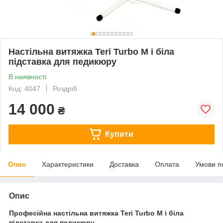
Настільна витяжка Teri Turbo M і біла
підставка для педикюру
В наявності
Код: 4047
Роздріб
14 000
₴
Купити
Опис
Характеристики
Доставка
Оплата
Умови п
Опис
Професійна настільна витяжка Teri Turbo M і біла
підставка для педикюру