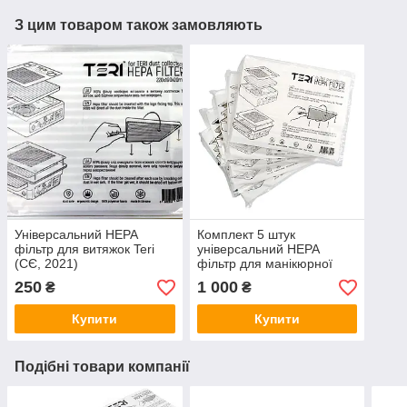
З цим товаром також замовляють
Універсальний HEPA
Комплект 5 штук
фільтр для витяжок Teri
універсальний HEPA
(СЄ, 2021)
фільтр для манікюрної
витяжки Teri (СЄ, 2021)
250
1 000
₴
₴
Купити
Купити
Подібні товари компанії