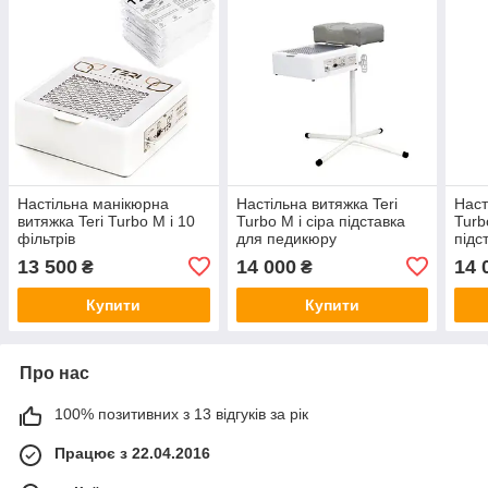
Настільна манікюрна
Настільна витяжка Teri
Наст
витяжка Teri Turbo M і 10
Turbo M і сіра підставка
Turb
фільтрів
для педикюру
підс
13 500
14 000
14 
₴
₴
Купити
Купити
Про нас
100% позитивних з 13 відгуків за рік
Працює з 22.04.2016