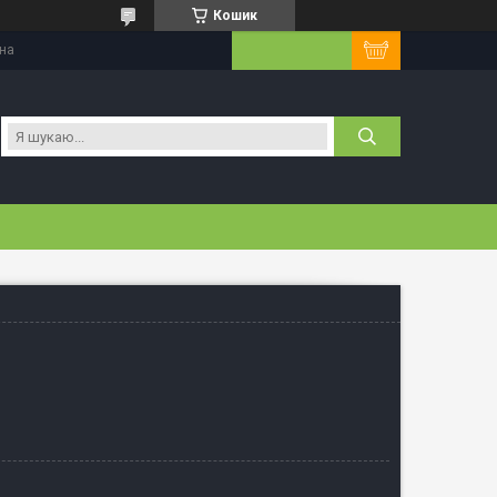
Кошик
їна