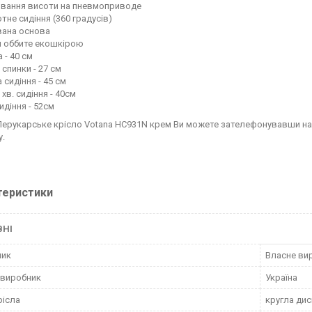
ювання висоти на пневмоприводе
тне сидіння (360 градусів)
вана основа
ня оббите екошкірою
а - 40 см
 спинки - 27 см
 сидіння - 45 см
 хв. сидіння - 40см
сидіння - 52см
Перукарське крісло Votana HC931N крем
Ви можете зателефонувавши на
у.
теристики
ВНІ
ник
Власне ви
 виробник
Україна
рісла
кругла ди