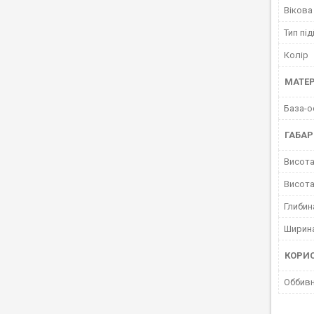
Вікова
Тип пі
Колір
МАТЕР
База-о
ГАБАР
Висота
Висота
Глибин
Ширина
КОРИ
Оббивн