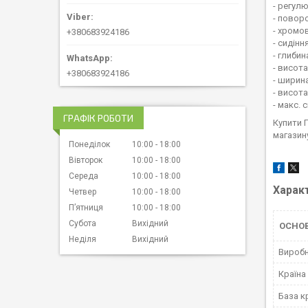
- регул
- поворо
- хромо
+380683924186
- сидін
- глибин
- висота
+380683924186
- ширина
- висота
- макс. 
ГРАФІК РОБОТИ
Купити 
магазин
Понеділок
10:00
18:00
Вівторок
10:00
18:00
Середа
10:00
18:00
Харак
Четвер
10:00
18:00
Пʼятниця
10:00
18:00
Субота
Вихідний
ОСНО
Неділя
Вихідний
Вироб
Країна
База к