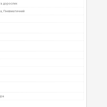
та дорослих
а, Пневматичний
іра