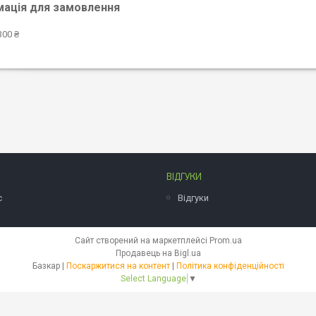
мація для замовлення
300 ₴
ВІДГУКИ
с
Відгуки
Сайт створений на маркетплейсі
Prom.ua
Продавець на Bigl.ua
Базкар |
Поскаржитися на контент
|
Політика конфіденційності
Select Language
▼