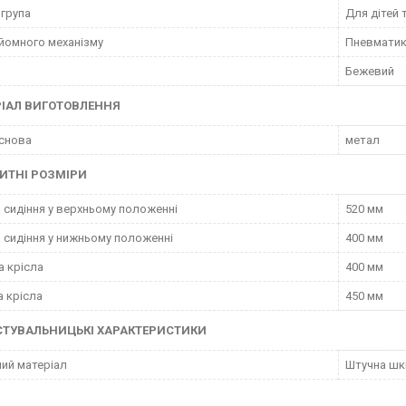
 група
Для дітей 
дйомного механізму
Пневматик
Бежевий
ІАЛ ВИГОТОВЛЕННЯ
снова
метал
ИТНІ РОЗМІРИ
 сидіння у верхньому положенні
520 мм
 сидіння у нижньому положенні
400 мм
а крісла
400 мм
 крісла
450 мм
СТУВАЛЬНИЦЬКІ ХАРАКТЕРИСТИКИ
ий матеріал
Штучна шк