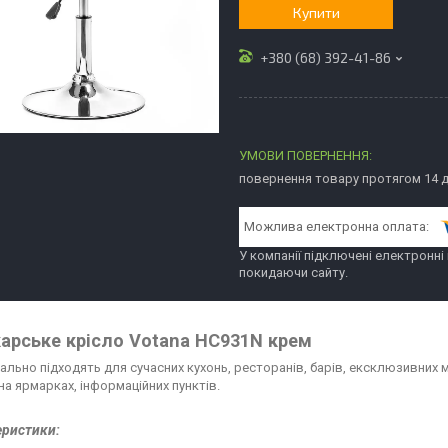
Купити
+380 (68) 392-41-86
повернення товару протягом 14 
У компанії підключені електронні
покидаючи сайту.
арське крісло Votana HC931N крем
ально підходять для сучасних кухонь, ресторанів, барів, ексклюзивних ма
на ярмарках, інформаційних пунктів.
еристики: