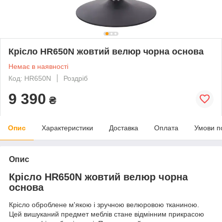
Крісло HR650N жовтий велюр чорна основа
Немає в наявності
Код: HR650N
Роздріб
9 390
₴
Опис
Характеристики
Доставка
Оплата
Умови п
Опис
Крісло HR650N жовтий велюр чорна
основа
Крісло оброблене м'якою і зручною велюровою тканиною.
Цей вишуканий предмет меблів стане відмінним прикрасою