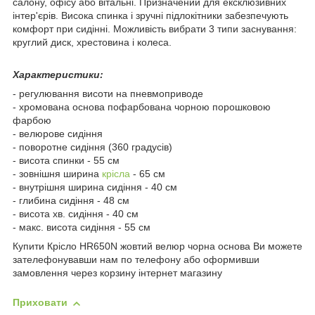
салону, офісу або вітальні. Призначений для ексклюзивних
інтер'єрів. Висока спинка і зручні підлокітники забезпечують
комфорт при сидінні. Можливість вибрати 3 типи заснування:
круглий диск, хрестовина і колеса.
Характеристики:
- регулювання висоти на пневмоприводе
- хромована основа пофарбована чорною порошковою
фарбою
- велюрове сидіння
- поворотне сидіння (360 градусів)
- висота спинки - 55 см
- зовнішня ширина
крісла
- 65 см
- внутрішня ширина сидіння - 40 см
- глибина сидіння - 48 см
- висота хв. сидіння - 40 см
- макс. висота сидіння - 55 см
Купити Крісло HR650N жовтий велюр чорна основа Ви можете
зателефонувавши нам по телефону або оформивши
замовлення через корзину інтернет магазину
Приховати