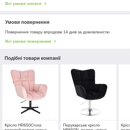
Всі умови оплати
Умови повернення
Повернення товару впродовж 14 днів за домовленістю
Всі умови повернення
Подібні товари компанії
Крісло HR650Cross
Перукарське крісло
Кріс
рожевий велюр чорна
HR650N, велюр, чорне
велю