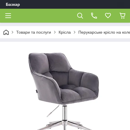
Базкар
Товари та послуги
Крісла
Перукарське крісло на кол