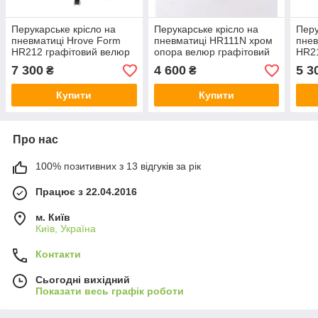
Перукарське крісло на
Перукарське крісло на
Перу
пневматиці Hrove Form
пневматиці HR111N хром
пнев
HR212 графітовий велюр
опора велюр графітовий
HR21
основа золото
7 300
4 600
5 3
₴
₴
Купити
Купити
Про нас
100% позитивних з 13 відгуків за рік
Працює з 22.04.2016
м. Київ
Київ, Україна
Контакти
Сьогодні вихідний
Показати весь графік роботи