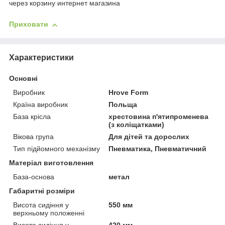
через корзину интернет магазина
Приховати
Характеристики
Основні
Виробник
Hrove Form
Країна виробник
Польща
База крісла
хрестовина п'ятипроменева
(з коліщатками)
Вікова група
Для дітей та дорослих
Тип підйомного механізму
Пневматика, Пневматичний
Матеріал виготовлення
База-основа
метал
Габаритні розміри
Висота сидіння у
550 мм
верхньому положенні
Висота сидіння у
420 мм