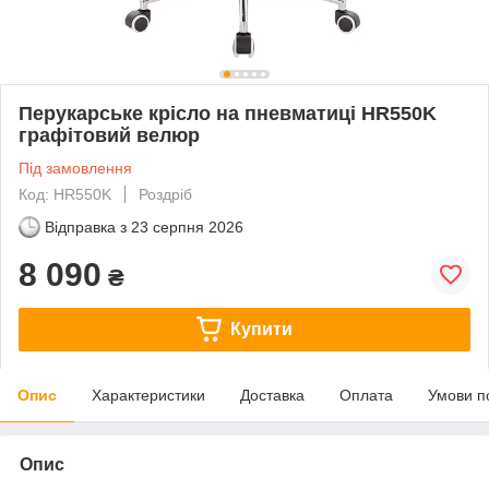
Перукарське крісло на пневматиці HR550K
графітовий велюр
Під замовлення
Код: HR550K
Роздріб
Відправка з
23 серпня 2026
8 090
₴
Купити
Опис
Характеристики
Доставка
Оплата
Умови п
Опис