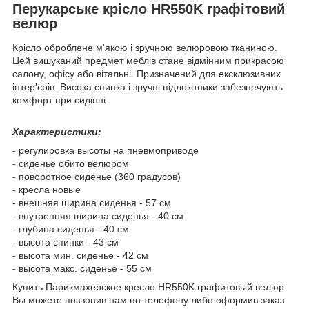
Перукарське крісло HR550K графітовий
велюр
Крісло оброблене м'якою і зручною велюровою тканиною.
Цей вишуканий предмет меблів стане відмінним прикрасою
салону, офісу або вітальні. Призначений для ексклюзивних
інтер'єрів. Висока спинка і зручні підлокітники забезпечують
комфорт при сидінні.
Характеристики:
- регулировка высоты на пневмоприводе
- сиденье обито велюром
- поворотное сиденье (360 градусов)
- кресла новые
- внешняя ширина сиденья - 57 см
- внутренняя ширина сиденья - 40 см
- глубина сиденья - 40 см
- высота спинки - 43 см
- высота мин. сиденье - 42 см
- высота макс. сиденье - 55 см
Купить Парикмахерское кресло HR550K графитовый велюр
Вы можете позвонив нам по телефону либо оформив заказ