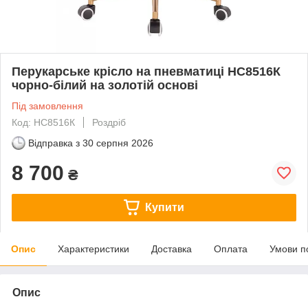
Перукарське крісло на пневматиці НС8516К
чорно-білий на золотій основі
Під замовлення
Код: HC8516К
Роздріб
Відправка з
30 серпня 2026
8 700
₴
Купити
Опис
Характеристики
Доставка
Оплата
Умови п
Опис