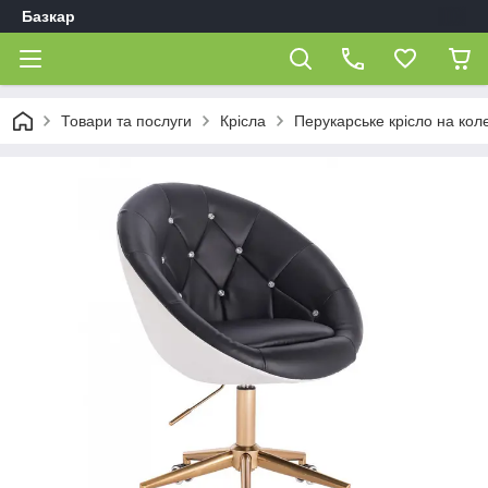
Базкар
Товари та послуги
Крісла
Перукарське крісло на кол