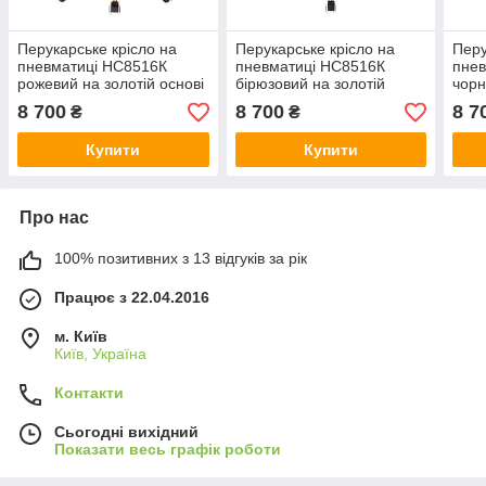
Перукарське крісло на
Перукарське крісло на
Перу
пневматиці НС8516К
пневматиці НС8516К
пне
рожевий на золотій основі
бірюзовий на золотій
чорн
з гудзиками
основі, гудзики
осно
8 700
8 700
8 7
₴
₴
Купити
Купити
Про нас
100% позитивних з 13 відгуків за рік
Працює з 22.04.2016
м. Київ
Київ, Україна
Контакти
Сьогодні вихідний
Показати весь графік роботи