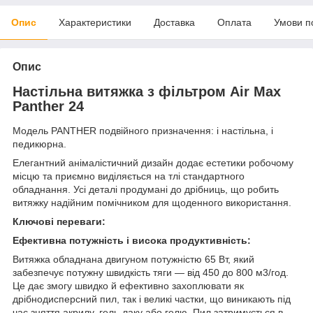
Опис
Характеристики
Доставка
Оплата
Умови п
Опис
Настільна витяжка з фільтром Air Max
Panther 24
Модель PANTHER подвійного призначення: і настільна, і
педикюрна.
Елегантний анімалістичний дизайн додає естетики робочому
місцю та приємно виділяється на тлі стандартного
обладнання. Усі деталі продумані до дрібниць, що робить
витяжку надійним помічником для щоденного використання.
Ключові переваги:
Ефективна потужність і висока продуктивність:
Витяжка обладнана двигуном потужністю 65 Вт, який
забезпечує потужну швидкість тяги — від 450 до 800 м3/год.
Це дає змогу швидко й ефективно захоплювати як
дрібнодисперсний пил, так і великі частки, що виникають під
час зняття акрилу, гель-лаку або гелю. Пил затримується в