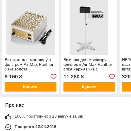
Витяжка для манікюру з
Витяжка для манікюру з
HEPA
фільтром Air Max Panther
фільтром Air Max Panther
наст
сітка золота
сітка нержавійка з
витя
підставкою
9 160
11 280
320
₴
₴
Купити
Купити
Про нас
100% позитивних з 13 відгуків за рік
Працює з 22.04.2016