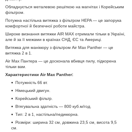
Обладнується металевою решіткою на магнітах і Корейським
фільтром.
Потужна настільна витяжка з фільтром HEPA — це запорука
комфортної й безпечної роботи майстра.
Широке визнання витяжки AIR MAX отримали тільки в Україні,
але й за її межами в країнах СНД, ЄС та Америці.
Витяжка для манікюру з фільтром Air Max Panther — це
витяжка 2 в 1.
Air Max Пантера — це досконала вбивця пилу, підкорена
тільки вам.
Характеристики Air Max Panther:
Потужність 66 вт.
Німецький двигун.
Корейський фільтр.
Втягувальна здатність — 800 куб.м/год.
Тип: 2 в 1, настільна/педикюрна.
Розміри: ширина 32 см, довжина 23,5 см, висота 9,5
см.