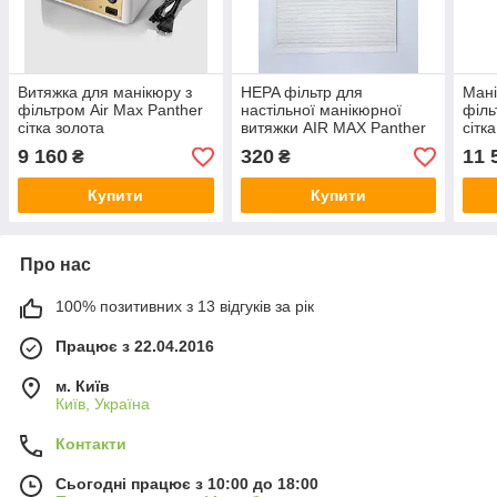
Витяжка для манікюру з
HEPA фільтр для
Мані
фільтром Air Max Panther
настільної манікюрної
філь
сітка золота
витяжки AIR MAX Panther
сітк
9 160
320
11 
₴
₴
Купити
Купити
Про нас
100% позитивних з 13 відгуків за рік
Працює з 22.04.2016
м. Київ
Київ, Україна
Контакти
Сьогодні працює з 10:00 до 18:00