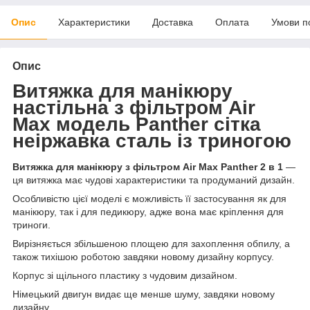
Опис
Характеристики
Доставка
Оплата
Умови п
Опис
Витяжка для манікюру
настільна з фільтром Air
Max модель Panther сітка
неіржавка сталь із триногою
Витяжка для манікюру з фільтром Air Max Panther 2 в 1
—
ця витяжка має чудові характеристики та продуманий дизайн.
Особливістю цієї моделі є можливість її застосування як для
манікюру, так і для педикюру, адже вона має кріплення для
триноги.
Вирізняється збільшеною площею для захоплення обпилу, а
також тихішою роботою завдяки новому дизайну корпусу.
Корпус зі щільного пластику з чудовим дизайном.
Німецький двигун видає ще менше шуму, завдяки новому
дизайну.