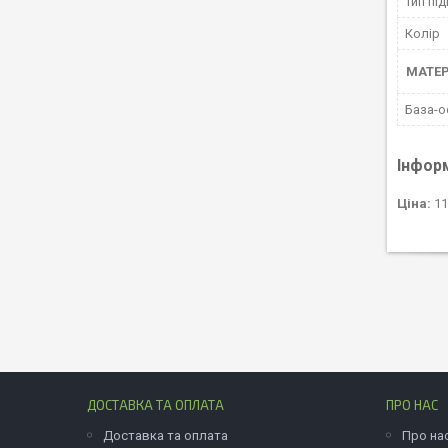
Тип пі
Колір
МАТЕР
База-о
Інфор
Ціна:
11
ДОСТАВКА ТА ОПЛАТА
ПРО НАС
Доставка та оплата
Про на