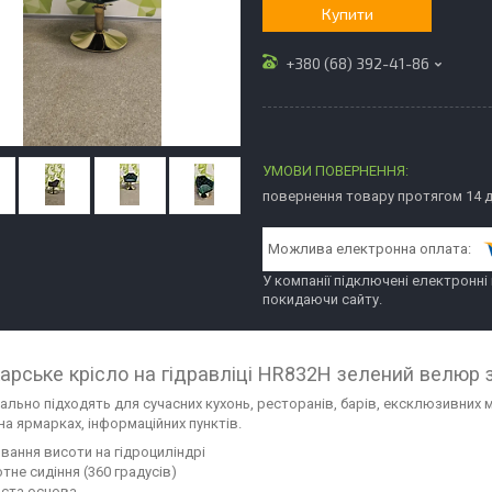
Купити
+380 (68) 392-41-86
повернення товару протягом 14 
У компанії підключені електронні
покидаючи сайту.
арське крісло на гідравліці HR832H зелений велюр 
ально підходять для сучасних кухонь, ресторанів, барів, ексклюзивних ма
на ярмарках, інформаційних пунктів.
ювання висоти на гідроциліндрі
тне сидіння (360 градусів)
иста основа