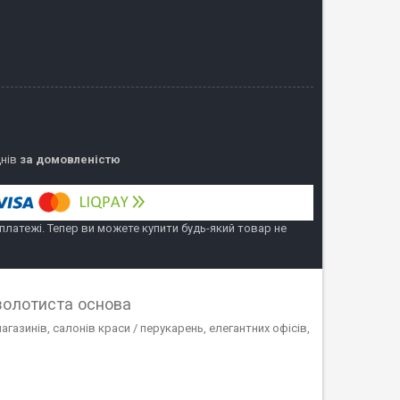
днів
за домовленістю
 платежі. Тепер ви можете купити будь-який товар не
золотиста основа
газинів, салонів краси / перукарень, елегантних офісів,