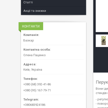
Статті
Акціі та знижки
КОНТАКТИ
Базкар
Олена Паценко
Київ, Україна
Перук
+380 (68) 392-41-86
Вони іде
+380 (95) 167-79-71
стендів 
- регул
- поворо
+380683924186
- золот