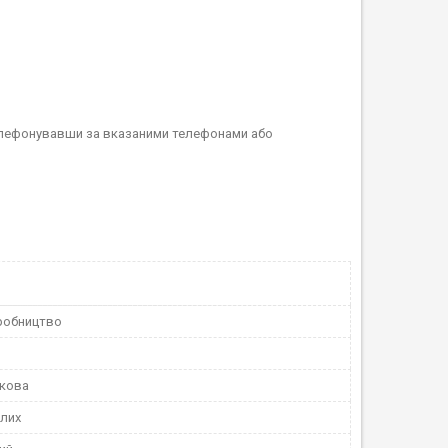
телефонувавши за вказаними телефонами або
робництво
скова
лих