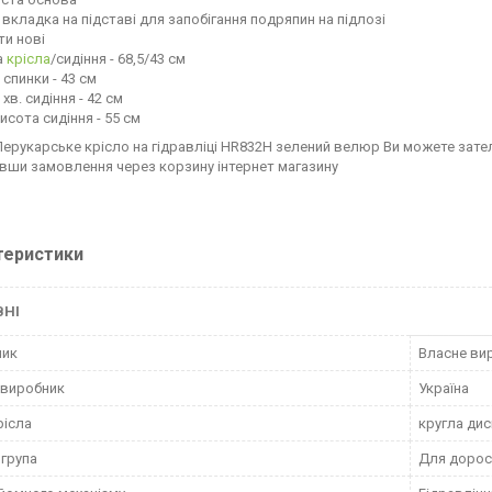
 вкладка на підставі для запобігання подряпин на підлозі
ти нові
а
крісла
/сидіння - 68,5/43 см
 спинки - 43 см
 хв. сидіння - 42 см
висота сидіння - 55 см
Перукарське крісло на гідравліці HR832H зелений велюр Ви можете за
ши замовлення через корзину інтернет магазину
теристики
ВНІ
ник
Власне ви
 виробник
Україна
рісла
кругла ди
 група
Для дорос