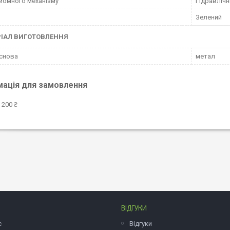
дйомного механізму
Гідравлічн
Зелений
ІАЛ ВИГОТОВЛЕННЯ
снова
метал
мація для замовлення
 200 ₴
ВІДГУКИ
с
Відгуки