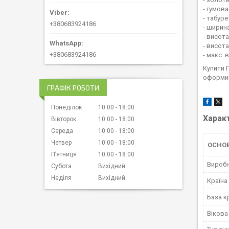
- гумова
- табуре
+380683924186
- ширин
- висота
- висота
+380683924186
- макс. 
Купити 
оформив
ГРАФІК РОБОТИ
Понеділок
10:00
18:00
Харак
Вівторок
10:00
18:00
Середа
10:00
18:00
Четвер
10:00
18:00
ОСНО
Пʼятниця
10:00
18:00
Вироб
Субота
Вихідний
Неділя
Вихідний
Країна
База к
Вікова