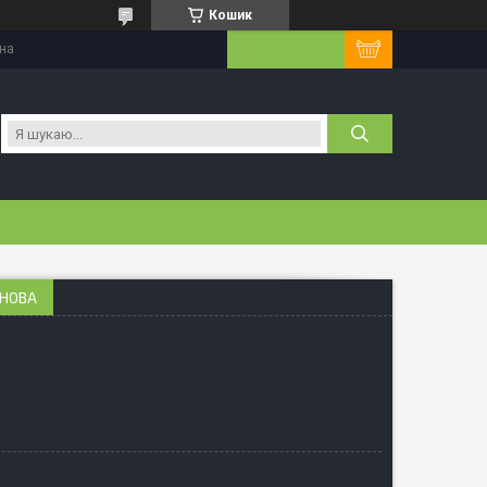
Кошик
їна
СНОВА