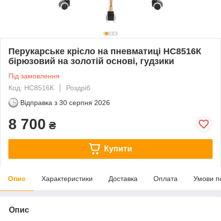
Перукарське крісло на пневматиці НС8516К
бірюзовий на золотій основі, гудзики
Під замовлення
Код: HC8516К
Роздріб
Відправка з
30 серпня 2026
8 700
₴
Купити
Опис
Характеристики
Доставка
Оплата
Умови п
Опис