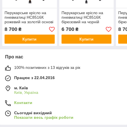
Перукарське крісло на
Перукарське крісло на
Перу
пневматиці НС8516К
пневматиці НС8516К
пне
рожевий на золотій основі
бірюзовий на чорній
бірю
з гудзиками
основі, гудзики
осно
8 700
6 700
8 7
₴
₴
Купити
Купити
Про нас
100% позитивних з 13 відгуків за рік
Працює з 22.04.2016
м. Київ
Київ, Україна
Контакти
Сьогодні вихідний
Показати весь графік роботи