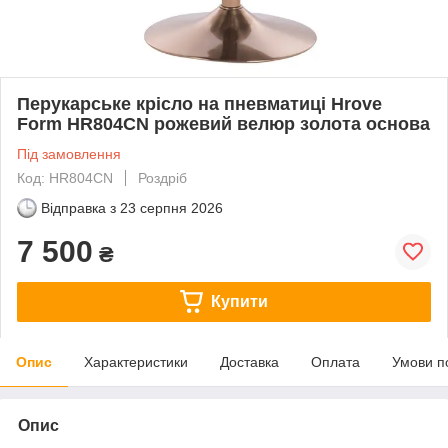
Перукарське крісло на пневматиці Hrove
Form HR804CN рожевий велюр золота основа
Під замовлення
Код: HR804CN
Роздріб
Відправка з
23 серпня 2026
7 500
₴
Купити
Опис
Характеристики
Доставка
Оплата
Умови п
Опис