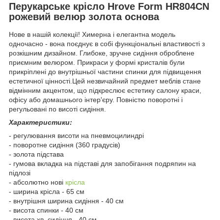
Перукарське крісло Hrove Form HR804CN
рожевий велюр золота основа
Нове в нашій колекції! Химерна і елегантна модель
одночасно - вона поєднує в собі функціональні властивості з
розкішним дизайном. Глибоке, зручне сидіння оброблене
приємним велюром. Прикраси у формі кристалів були
прикріплені до внутрішньої частини спинки для підвищення
естетичної цінності.Цей незвичайний предмет меблів стане
відмінним акцентом, що підкреслює естетику салону краси,
офісу або домашнього інтер'єру. Повністю поворотні і
регульовані по висоті сидіння.
Характеристики:
- регулювання висоти на пневмоцилиндрі
- поворотне сидіння (360 градусів)
- золота підстава
- гумова вкладка на підставі для запобігання подряпин на
підлозі
- абсолютно нові
крісла
- ширина крісла - 65 см
- внутрішня ширина сидіння - 40 см
- висота спинки - 40 см
- висота хв. сидіння - 40 см