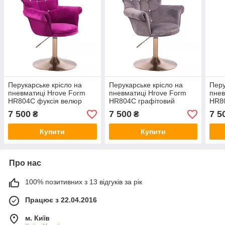
Перукарське крісло на
Перукарське крісло на
Перу
пневматиці Hrove Form
пневматиці Hrove Form
пнев
HR804C фуксія велюр
HR804C графітовий
HR8
золота основа
велюр золота основа
золо
7 500
7 500
7 5
₴
₴
Купити
Купити
Про нас
100% позитивних з 13 відгуків за рік
Працює з 22.04.2016
м. Київ