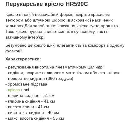
Перукарське крісло HR590C
Крісло в легкій незвичайній формі, покрите красивим
велюром або штучною шкірою, в яскравих і насичених
кольорах.Для запобігання ковзання крісло густо прошито.
Таке крісло чудово впишеться як в сучасному, так і в
затишному інтер'єрі.
Безумовно це крісло шик, елегантність та комфорт в одному
флаконі!
Характеристики:
- регулювання висоти,на пневматичному циліндрі
- сидіння, покрите велюровим матеріалом або еко-шкірою
- поворотне сидіння (360 градусів)
- хромоване підстава
-
крісла
нові
- ширина сидіння - 51 см
- глибина сидіння - 41 см
- висота спини - 41 см
- висота хв. сидіння - 40 см
- макс. висота сидіння - 55 см