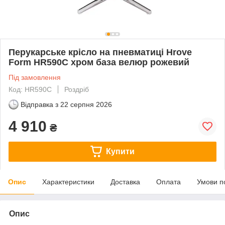
Перукарське крісло на пневматиці Hrove
Form HR590C хром база велюр рожевий
Під замовлення
Код: HR590C
Роздріб
Відправка з
22 серпня 2026
4 910
₴
Купити
Опис
Характеристики
Доставка
Оплата
Умови п
Опис