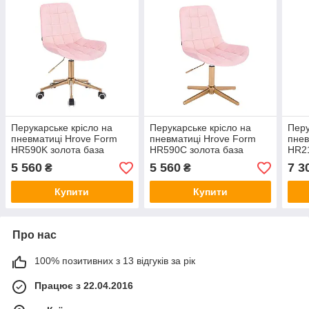
Перукарське крісло на
Перукарське крісло на
Перу
пневматиці Hrove Form
пневматиці Hrove Form
пнев
HR590K золота база
HR590C золота база
HR2
велюр рожевий
велюр рожевий
хрес
5 560
5 560
7 3
₴
₴
осно
Купити
Купити
Про нас
100% позитивних з 13 відгуків за рік
Працює з 22.04.2016