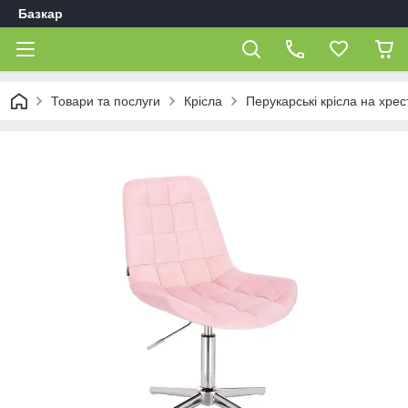
Базкар
Товари та послуги
Крісла
Перукарські крісла на хрес