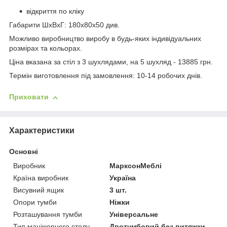
відкриття по кліку
Габарити ШхВхГ: 180х80х50 див.
Можливо виробництво виробу в будь-яких індивідуальних
розмірах та кольорах.
Ціна вказана за стіл з 3 шухлядами, на 5 шухляд - 13885 грн.
Термін виготовлення під замовлення: 10-14 робочих днів.
Приховати
Характеристики
Основні
Виробник
МарксонМеблі
Країна виробник
Україна
Висувний ящик
3 шт.
Опори тумби
Ніжки
Розташування тумби
Універсальне
Тип манікюрного столу
Двотумбовий без витяжки