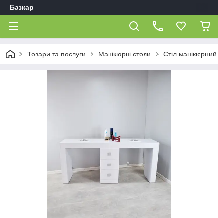
Базкар
Товари та послуги
Манікюрні столи
Стіл манікюрний 