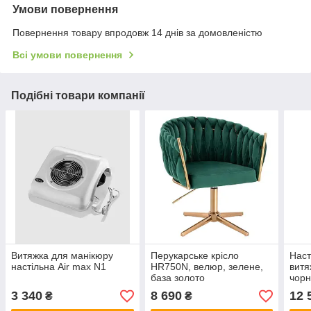
Умови повернення
Повернення товару впродовж 14 днів за домовленістю
Всі умови повернення
Подібні товари компанії
Витяжка для манікюру
Перукарське крісло
Наст
настільна Air max N1
HR750N, велюр, зелене,
витя
база золото
чорн
3 340
8 690
12 
₴
₴