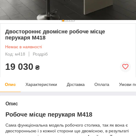
Двостороннє двомісне робоче місце
перукаря М418
Немає в наявності
Код: м418
Роздріб
19 030
₴
Опис
Характеристики
Доставка
Оплата
Умови п
Опис
Робоче місце перукаря M418
Сама функціональна модель робочого столика, так як вона є
двосторонньою і з кожної сторони ще двомісною, в результаті