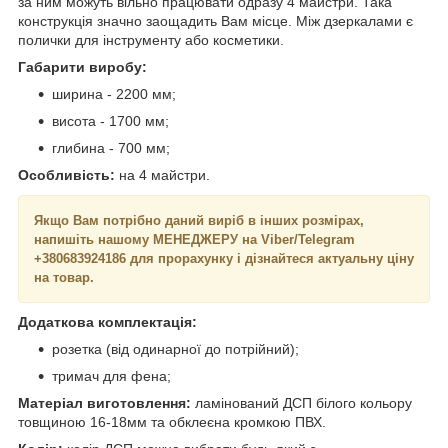
за ним можуть вільно працювати одразу 4 майстри. Така
конструкція значно заощадить Вам місце. Між дзеркалами є
полички для інструменту або косметики.
Габарити виробу:
ширина - 2200 мм;
висота - 1700 мм;
глибина - 700 мм;
Особливість:
на 4 майстри.
Якщо Вам потрібно даний виріб в інших розмірах,
напишіть нашому МЕНЕДЖЕРУ на Viber/Telegram
+380683924186 для прорахунку і дізнайтеся актуальну ціну
на товар.
Додаткова комплектація:
розетка (від одинарної до потрійний);
тримач для фена;
Матеріал виготовлення:
ламінований ДСП білого кольору
товщиною 16-18мм та обклеєна кромкою ПВХ.