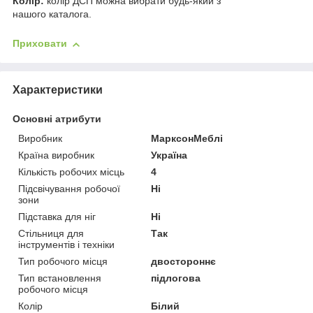
Колір:
колір ДСП можна вибрати будь-який з
нашого каталога.
Приховати
Характеристики
Основні атрибути
Виробник
МарксонМеблі
Країна виробник
Україна
Кількість робочих місць
4
Підсвічування робочої
Ні
зони
Підставка для ніг
Ні
Стільниця для
Так
інструментів і техніки
Тип робочого місця
двостороннє
Тип встановлення
підлогова
робочого місця
Колір
Білий