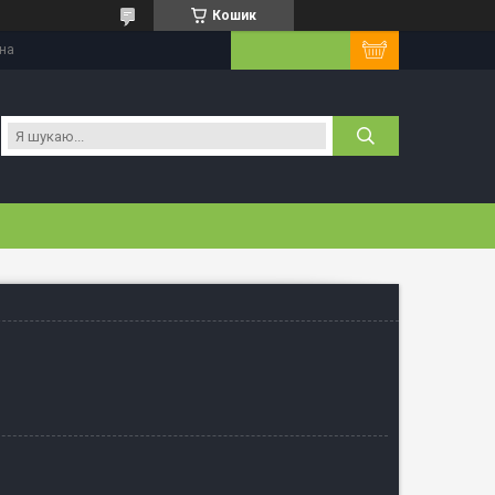
Кошик
їна