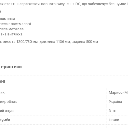
ах стоять направляючі повного висунення DC, що забезпечує безшумне і 
а:
 замочки
леса пластмасові
леса металеві
ізна витяжка
и:
висота 1200/730 мм, довжина 1136 мм, ширина 500 мм
теристики
ВНІ
ник
МарксонМ
 виробник
Україна
ий ящик
3 шт.
тумби
Ніжки