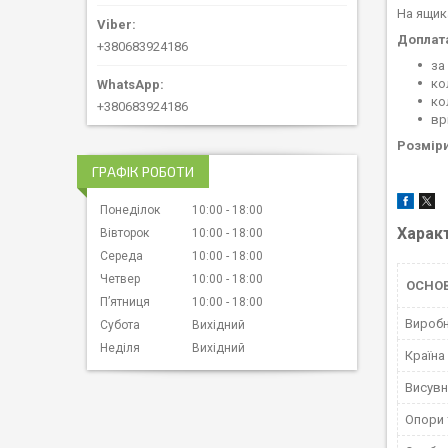
На ящик
Доплат
+380683924186
за
ко
ко
+380683924186
вр
Розмір
ГРАФІК РОБОТИ
Понеділок
10:00
18:00
Харак
Вівторок
10:00
18:00
Середа
10:00
18:00
Четвер
10:00
18:00
ОСНО
Пʼятниця
10:00
18:00
Вироб
Субота
Вихідний
Неділя
Вихідний
Країна
Висувн
Опори 