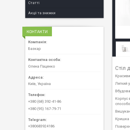
Статті
Акціі та знижки
КОНТАКТИ
Базкар
Олена Паценко
Стіл 
Красиви
Легкий у
Київ, Україна
Вбудова
Корпус 
+380 (68) 392-41-86
способо
+380 (95) 167-79-71
Вишукан
Кришка 
+380683924186
Поверхня