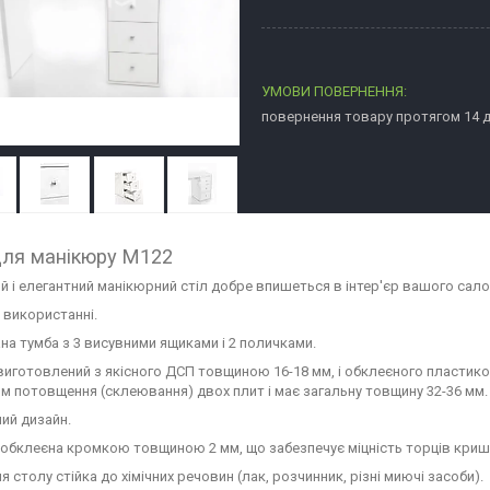
повернення товару протягом 14 
для манікюру M122
й і елегантний манікюрний стіл добре впишеться в інтер'єр вашого салон
 використанні.
на тумба з 3 висувними ящиками і 2 поличками.
виготовлений з якісного ДСП товщиною 16-18 мм, і обклеєного пласти
м потовщення (склеювання) двох плит і має загальну товщину 32-36 мм.
ий дизайн.
обклеєна кромкою товщиною 2 мм, що забезпечує міцність торців кри
 столу стійка до хімічних речовин (лак, розчинник, різні миючі засоби).