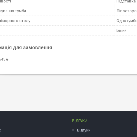
ивості
Підставка 
ування тумби
Лівосторо
нікюрного столу
Однотумбо
Білий
мація для замовлення
645 ₴
ВІДГУКИ
с
Відгуки