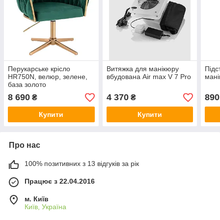
Перукарське крісло
Витяжка для манікюру
Підс
HR750N, велюр, зелене,
вбудована Air max V 7 Pro
ман
база золото
8 690
4 370
890
₴
₴
Купити
Купити
Про нас
100% позитивних з 13 відгуків за рік
Працює з 22.04.2016
м. Київ
Київ, Україна