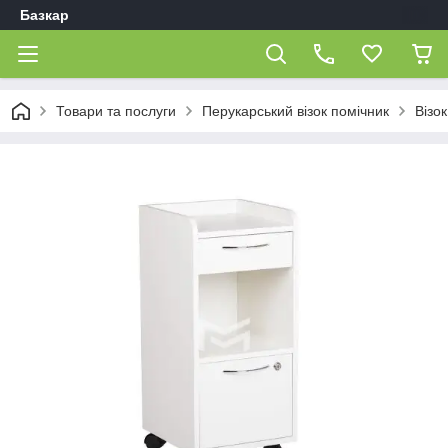
Базкар
Товари та послуги
Перукарський візок помічник
Візо