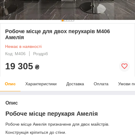
Робоче місце для двох перукарів M406
Амелія
Немає в наявності
Код: M406
Роздріб
19 305
₴
Опис
Характеристики
Доставка
Оплата
Умови п
Опис
Робоче місце перукаря Амелія
Робоче місце Амелія призначене для двох майстрів.
Конструкція кріпиться до стіни.