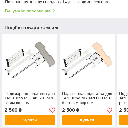
Повернення товару впродовж 14 днів за домовленістю
Всі умови повернення
Подібні товари компанії
Педикюрная підставка для
Педикюрная підставка для
Педи
Teri Turbo M / Teri 600 M з
Teri Turbo M / Teri 600 M з
Teri
сірим верхом
бежевим верхом
рож
2 500
2 500
2 5
₴
₴
Купити
Купити