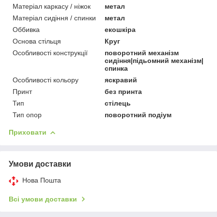
Матеріал каркасу / ніжок
метал
Матеріал сидіння / спинки
метал
Оббивка
екошкіра
Основа стільця
Круг
Особливості конструкції
поворотний механізм
сидіння|підьомний механізм|
спинка
Особливості кольору
яскравий
Принт
без принта
Тип
стілець
Тип опор
поворотний подіум
Приховати
Умови доставки
Нова Пошта
Всі умови доставки