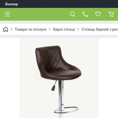
Базкар
Товари та послуги
Барні стільці
Стілець барний з р