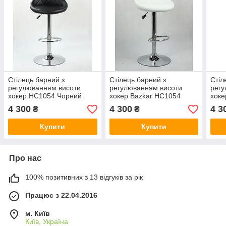
Стілець барний з
Стілець барний з
Стіл
регулюванням висоти
регулюванням висоти
регу
хокер HC1054 Чорний
хокер Bazkar HC1054
хоке
Білий
Кар
4 300
4 300
4 3
₴
₴
Купити
Купити
Про нас
100% позитивних з 13 відгуків за рік
Працює з 22.04.2016
м. Київ
Київ, Україна