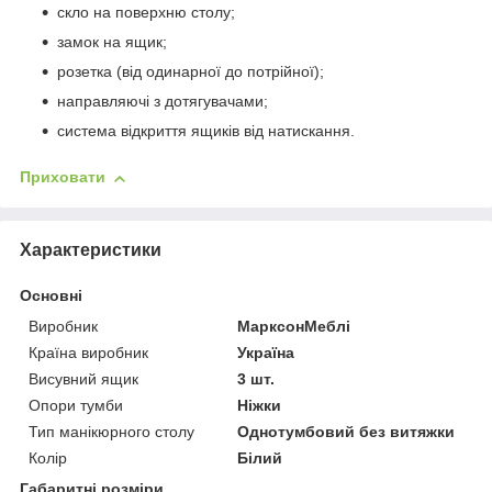
скло на поверхню столу;
замок на ящик;
розетка (від одинарної до потрійної);
направляючі з дотягувачами;
система відкриття ящиків від натискання.
Приховати
Характеристики
Основні
Виробник
МарксонМеблі
Країна виробник
Україна
Висувний ящик
3 шт.
Опори тумби
Ніжки
Тип манікюрного столу
Однотумбовий без витяжки
Колір
Білий
Габаритні розміри