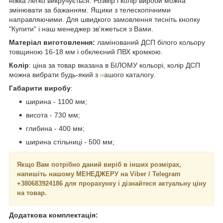
ніжка легко викручується. Розмір і колір вироби можна
змінювати за бажанням. Ящики з телескопічними
направляючими. Для швидкого замовлення тисніть кнопку
"Купити" і наш менеджер зв'яжеться з Вами.
Матеріал виготовлення:
ламінований ДСП білого кольору
товщиною 16-18 мм і обклеєний ПВХ кромкою.
Колір
: ціна за товар вказана в БІЛОМУ кольорі, колір ДСП
можна вибрати будь-який з
н
ашого каталогу.
Габарити виробу
:
ширина - 1100 мм;
висота - 730 мм;
глибина - 400 мм;
ширина стільниці - 500 мм;
Якщо Вам потрібно даний виріб в інших розмірах,
напишіть нашому МЕНЕДЖЕРУ на Viber / Telegram
+380683924186 для прорахунку і дізнайтеся актуальну ціну
на товар.
Додаткова комплектація: