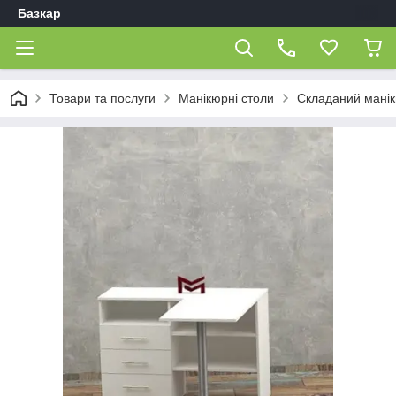
Базкар
Товари та послуги
Манікюрні столи
Складаний манік