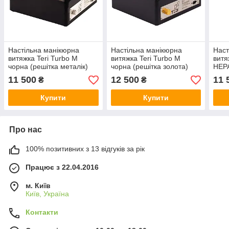
Настільна манікюрна
Настільна манікюрна
Наст
витяжка Teri Turbo M
витяжка Teri Turbo M
витя
чорна (решітка металік)
чорна (решітка золота)
HEP
11 500
12 500
11 
₴
₴
Купити
Купити
Про нас
100% позитивних з 13 відгуків за рік
Працює з 22.04.2016
м. Київ
Київ, Україна
Контакти