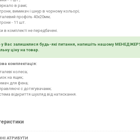
еркало в рамі;
трони, вимикач і шнур в чорному кольорі;
талевий профіль 40х20мм;
трони - 11 шт.
и в комплекті не передбачені.
 у Вас залишилися будь-які питання, напишіть нашому МЕНЕДЖЕРУ на
льну ціну на товар.
ова комплектація:
талеві колеса;
мок на ящик;
имач для фена;
правляючі с дотягувачами;
стема відкриття шухляд від натискання.
теристики
НІ АТРИБУТИ