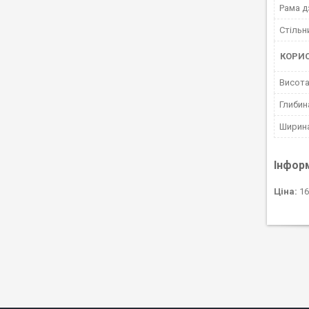
Рама д
Стільн
КОРИ
Висот
Глибин
Ширин
Інфор
Ціна:
16