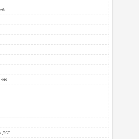
еблі
оннє
а ДСП