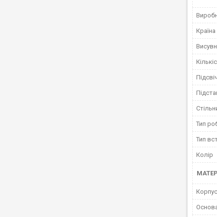
Вироб
Країна
Висувн
Кількі
Підсві
Підста
Стільни
Тип ро
Тип вс
Колір
МАТЕР
Корпус
Основ