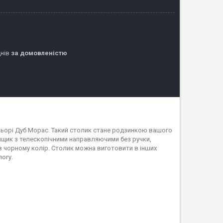
днів
за домовленістю
ьорі Дуб Морас. Такий столик стане родзинкою вашого
ящик з телескопічними направляючими без ручки,
і в чорному колір. Столик можна виготовити в інших
логу.