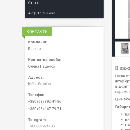
Статті
Акціі та знижки
КОНТАКТИ
Базкар
Олена Паценко
Візаж
Наша ст
інтер'є
Київ, Україна
відкритт
парамет
Ціна вк
+380 (68) 392-41-86
Габарит
+380 (95) 167-79-71
ши
ви
гл
+380683924186
ящ