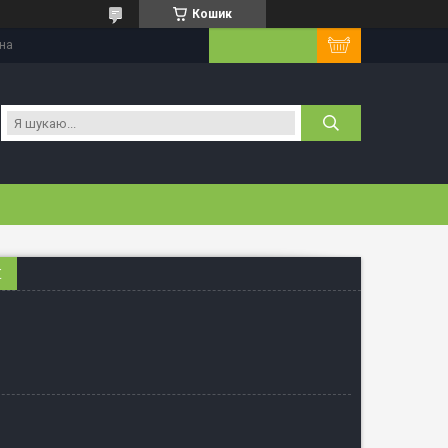
Кошик
їна
С