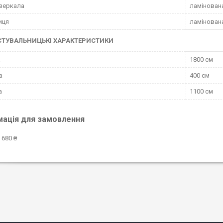
зеркала
ламінован
иця
ламінован
СТУВАЛЬНИЦЬКІ ХАРАКТЕРИСТИКИ
а
1800 см
а
400 см
а
1100 см
мація для замовлення
 680 ₴