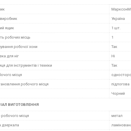
ник
МарксонМ
 виробник
Україна
ий ящик
1 шт.
сть робочих місць
1
чування робочої зони
Так
вка для ніг
Ні
ця для інструментів і техніки
Так
бочого місця
одностор
тановлення робочого місця
підлогова
Чорний
ІАЛ ВИГОТОВЛЕННЯ
 робочого місця
метал
а дзеркала
ламінован