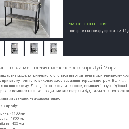
повернення товару протягом 14 
ні стіл на металевих ніжках в кольорі Дуб Морас
андартна модель гримерного столика виготовлена в оригінальному кол
ру при цьому повністю виконає своє завдання перед майстром. Великий 
я за низ фасаду. Для цілісної картини патрони, вимикач і шнур підібран
рах та комплектації. Колір ДСП можна вибрати будь-який з нашого ката
азана за
стандартну комплектацію.
и виробу:
рина - 1100 мм;
сота - 1800 мм;
ибина - 400 мм;
ики - 1 шт.;