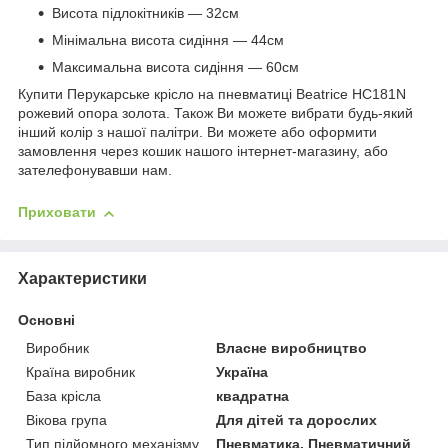
Висота підлокітників — 32см
Мінімальна висота сидіння — 44см
Максимальна висота сидіння — 60см
Купити Перукарське крісло на пневматиці Beatrice HC181N
рожевий опора золота. Також Ви можете вибрати будь-який
інший колір з нашої палітри. Ви можете або оформити
замовлення через кошик нашого інтернет-магазину, або
зателефонувавши нам.
Приховати
Характеристики
Основні
Виробник
Власне виробництво
Країна виробник
Україна
База крісла
квадратна
Вікова група
Для дітей та дорослих
Тип підйомного механізму
Пневматика, Пневматичний