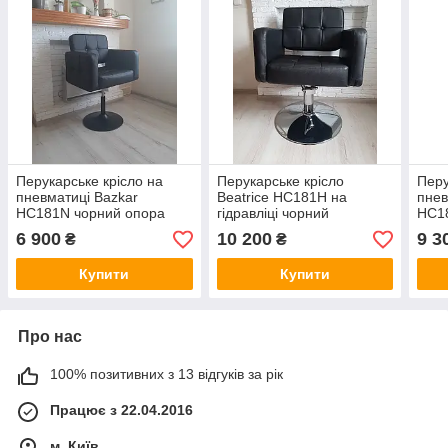
Перукарське крісло на
Перукарське крісло
Перу
пневматиці Bazkar
Beatrice HC181H на
пнев
HC181N чорний опора
гідравліці чорний
HC1
чорна
золо
6 900
10 200
9 3
₴
₴
Купити
Купити
Про нас
100% позитивних з 13 відгуків за рік
Працює з 22.04.2016
м. Київ