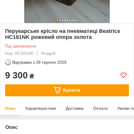
Перукарське крісло на пневматиці Beatrice
HC181NK рожевий опора золота
Під замовлення
Код: HC181NK
Роздріб
Відправка з
28 серпня 2026
9 300
₴
Купити
Опис
Характеристики
Доставка
Оплата
Умови п
Опис