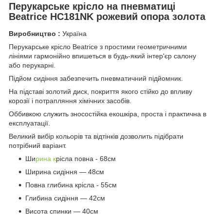
Перукарське крісло на пневматиці
Beatrice HC181NK рожевий опора золота
Виробництво :
Україна
Перукарське крісло Beatrice з простими геометричними
лініями гармонійно впишеться в будь-який інтер'єр салону
або перукарні.
Підйом сидіння забезпечить пневматичний підйомник.
На підставі золотий диск, покриття якого стійко до впливу
корозії і потрапляння хімічних засобів.
Оббивкою служить зносостійка екошкіра, проста і практична в
експлуатації.
Великий вибір кольорів та відтінків дозволить підібрати
потрібний варіант.
Ши
рина к
рісла повна - 68см
Ширина сидіння — 48см
Повна глибина крісла - 55см
Глибина сидіння — 42см
Висота спинки — 40см