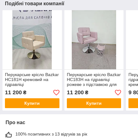
Подібні товари компанії
Перукарське крісло Bazkar
Перукарське крісло Bazkar
Перу
HC181H кремовий на
HC183H на гідравліці
гідр
гідравліці
рожеве з підставкою для
кре
сумки
11 200
11 200
9 8
₴
₴
Купити
Купити
Про нас
100% позитивних з 13 відгуків за рік