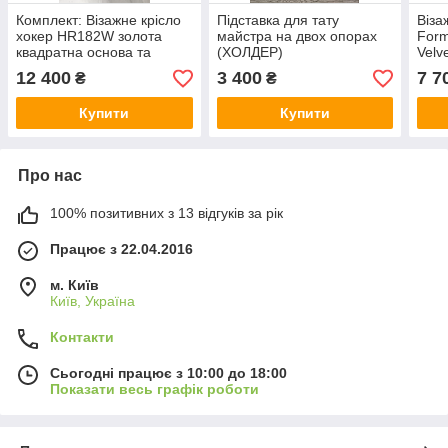
Комплект: Візажне крісло
Підставка для тату
Віза
хокер HR182W золота
майстра на двох опорах
For
квадратна основа та
(ХОЛДЕР)
Velv
підставка для сумки на
золо
12 400
3 400
7 7
₴
₴
золотих ніжках, 2250
Magic Velvet велюр
Купити
Купити
Про нас
100% позитивних з 13 відгуків за рік
Працює з 22.04.2016
м. Київ
Київ, Україна
Контакти
Сьогодні працює з 10:00 до 18:00
Показати весь графік роботи