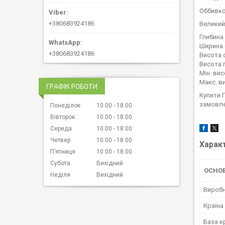
Оббивко
+380683924186
Великий 
Глибина 
Ширина 
+380683924186
Висота 
Висота 
Мін. вис
Макс. в
ГРАФІК РОБОТИ
Купити 
замовле
Понеділок
10:00
18:00
Вівторок
10:00
18:00
Середа
10:00
18:00
Четвер
10:00
18:00
Харак
Пʼятниця
10:00
18:00
Субота
Вихідний
ОСНО
Неділя
Вихідний
Вироб
Країна
База к