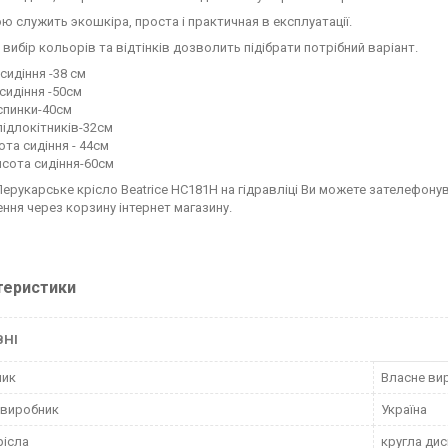
ю служить экошкіра, проста і практичная в експлуатації.
вибір кольорів та відтінків дозволить підібрати потрібний варіант.
сидіння -38 см
сидіння -50см
спинки-40см
підлокітників-32см
ота сидіння - 44см
исота сидіння-60см
Перукарське крісло Beatrice HC181H на гідравліці Ви можете зателеф
ння через корзину інтернет магазину.
теристики
ВНІ
ник
Власне ви
 виробник
Україна
рісла
кругла ди