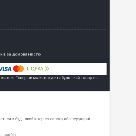
днів
за домовленістю
 платежі. Тепер ви можете купити будь-який товар не
ться в будь-який інтер'єр салону або перукарні.
 засобів.