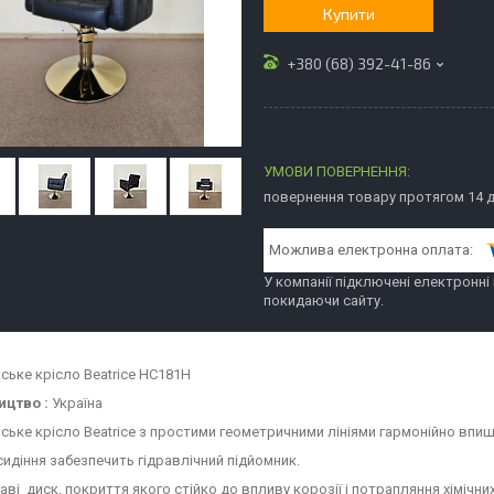
Купити
+380 (68) 392-41-86
повернення товару протягом 14 
У компанії підключені електронні
покидаючи сайту.
ське крісло Beatrice HC181H
ицтво :
Україна
ське крісло Beatrice з простими геометричними лініями гармонійно впише
сидіння забезпечить гідравлічний підйомник.
аві диск, покриття якого стійко до впливу корозії і потрапляння хімічних