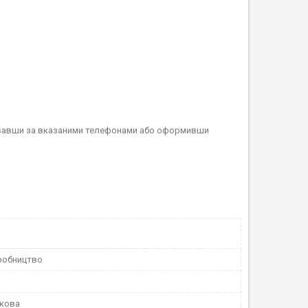
онувавши за вказаними телефонами або оформивши
робництво
скова