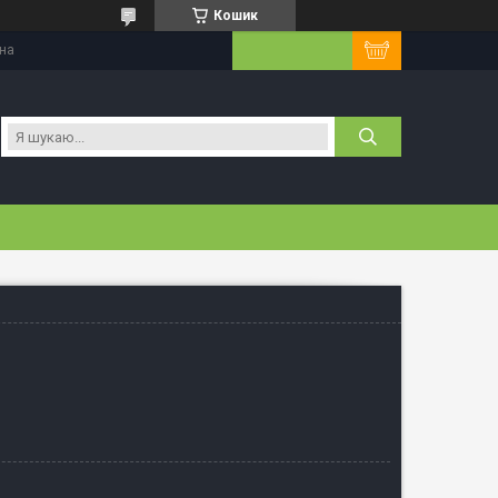
Кошик
їна