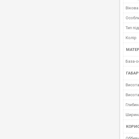
Вікова
Особл
Тип пі
Колір
МАТЕР
База-о
ГАБАР
Висота
Висота
Глибин
Ширина
КОРИ
Оббивн