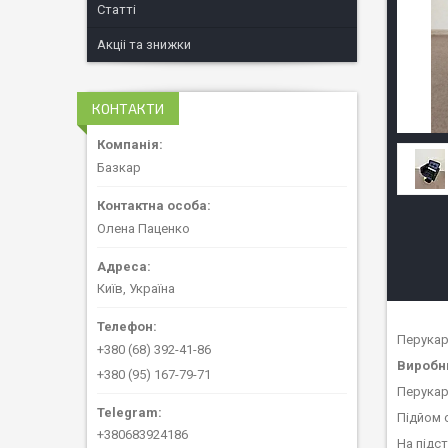
Статті
Акціі та знижки
КОНТАКТИ
Базкар
Олена Паценко
Київ, Україна
Перукар
+380 (68) 392-41-86
Виробн
+380 (95) 167-79-71
Перукар
Підйом 
+380683924186
На підст