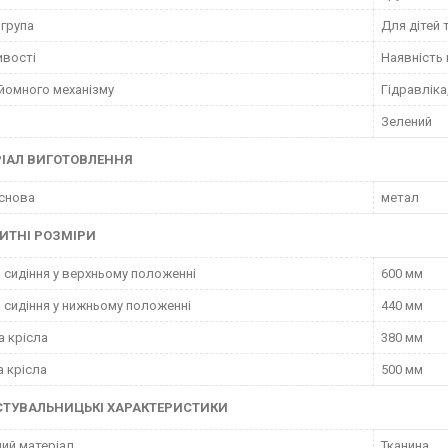
 група
Для дітей 
ивості
Наявність 
дйомного механізму
Гідравліка
Зелений
ІАЛ ВИГОТОВЛЕННЯ
снова
метал
ИТНІ РОЗМІРИ
 сидіння у верхньому положенні
600 мм
 сидіння у нижньому положенні
440 мм
а крісла
380 мм
 крісла
500 мм
СТУВАЛЬНИЦЬКІ ХАРАКТЕРИСТИКИ
ий матеріал
Тканина