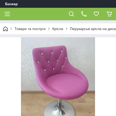
Базкар
Товари та послуги
Крісла
Перукарські крісла на диск