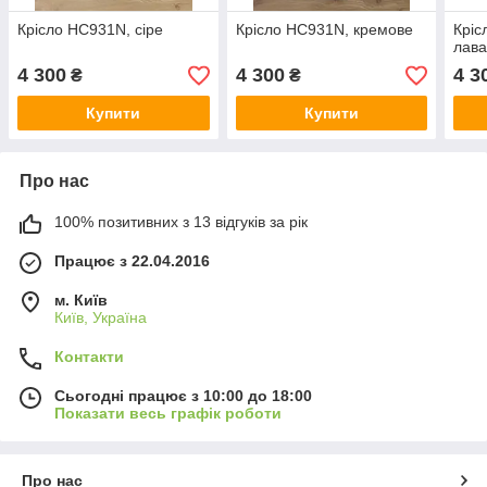
Крісло НС931N, сіре
Крісло НС931N, кремове
Кріс
лав
4 300
4 300
4 3
₴
₴
Купити
Купити
Про нас
100% позитивних з 13 відгуків за рік
Працює з 22.04.2016
м. Київ
Київ, Україна
Контакти
Сьогодні працює з 10:00 до 18:00
Показати весь графік роботи
Про нас