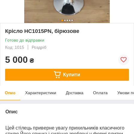
Крісло НС1015PN, бірюзове
Готово до відправки
Код: 1015
Роздріб
5 000
₴
Купити
Опис
Характеристики
Доставка
Оплата
Умови п
Опис
Цей стілець приверне увагу прихильників класичного
стилю.Його спинка і сидіння зроблені у формі плитки