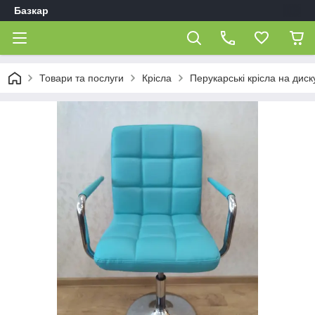
Базкар
Товари та послуги
Крісла
Перукарські крісла на диск