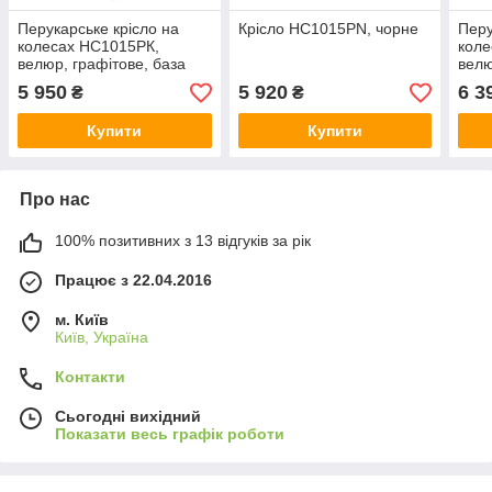
Перукарське крісло на
Крісло НС1015PN, чорне
Перу
колесах НС1015РК,
коле
велюр, графітове, база
велю
золото
золо
5 950
5 920
6 3
₴
₴
Купити
Купити
Про нас
100% позитивних з 13 відгуків за рік
Працює з 22.04.2016
м. Київ
Київ, Україна
Контакти
Сьогодні вихідний
Показати весь графік роботи