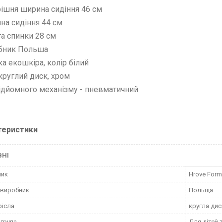
рішня ширина сидіння 46 см
ина сидіння 44 см
та спинки 28 см
обник Польша
ка екошкіра, колір білий
 круглий диск, хром
підйомного механізму - пневматичний
теристики
ВНІ
ник
Hrove Form
 виробник
Польща
рісла
кругла ди
 група
Для дітей 