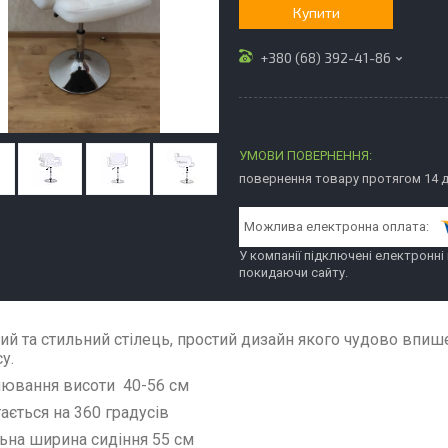
Купити
+380 (68) 392-41-86
повернення товару протягом 14 
У компанії підключені електронні
покидаючи сайту.
ий та стильний стілець, простий дизайн якого чудово впиш
су.
лювання висоти 40-56 см
тається на 360 градусів
льна ширина сидіння 55 см