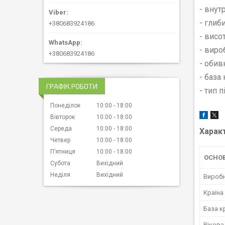
- внут
- глиб
+380683924186
- висо
- вир
+380683924186
- обив
- база
ГРАФІК РОБОТИ
- тип 
Понеділок
10:00
18:00
Вівторок
10:00
18:00
Середа
10:00
18:00
Харак
Четвер
10:00
18:00
Пʼятниця
10:00
18:00
ОСНО
Субота
Вихідний
Неділя
Вихідний
Вироб
Країна
База к
Вікова