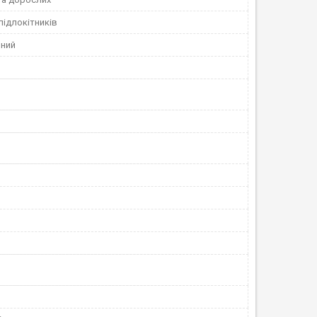
підлокітників
ний