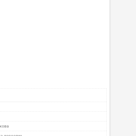
скова
та дорослих