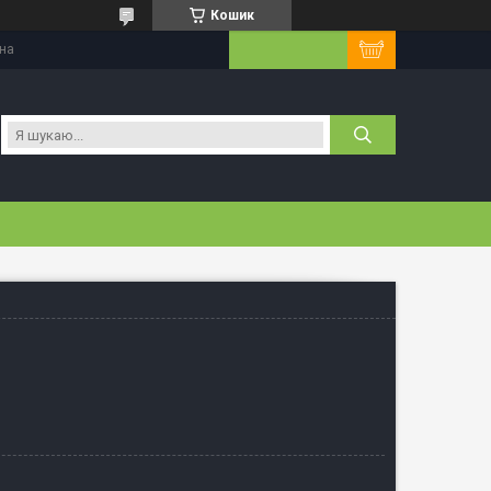
Кошик
їна