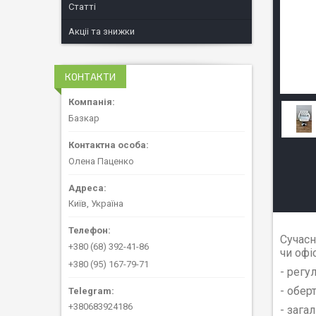
Статті
Акціі та знижки
КОНТАКТИ
Базкар
Олена Паценко
Київ, Україна
Сучасн
+380 (68) 392-41-86
чи офі
+380 (95) 167-79-71
- регу
- обер
+380683924186
- зага