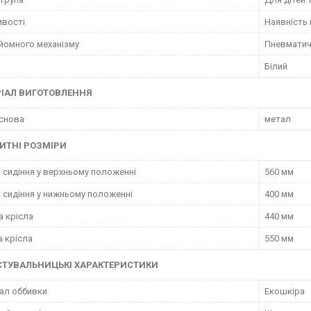
ивості
Наявність 
дйомного механізму
Пневматич
Білий
ІАЛ ВИГОТОВЛЕННЯ
снова
метал
ИТНІ РОЗМІРИ
 сидіння у верхньому положенні
560 мм
 сидіння у нижньому положенні
400 мм
а крісла
440 мм
 крісла
550 мм
СТУВАЛЬНИЦЬКІ ХАРАКТЕРИСТИКИ
ал оббивки
Екошкіра