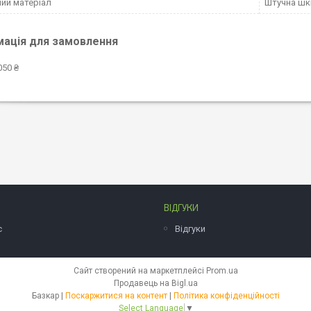
ий матеріал
Штучна шк
мація для замовлення
050 ₴
ВІДГУКИ
с
Відгуки
Сайт створений на маркетплейсі
Prom.ua
Продавець на Bigl.ua
Базкар |
Поскаржитися на контент
|
Політика конфіденційності
Select Language
▼