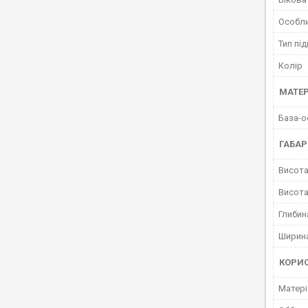
Особл
Тип пі
Колір
МАТЕР
База-о
ГАБАР
Висота
Висота
Глибин
Ширина
КОРИ
Матері