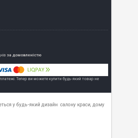
днів
за домовленістю
 платежі. Тепер ви можете купити будь-який товар не
еться у будь-який дизайн салону краси, дому