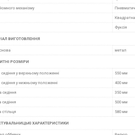
дйомного механізму
Пневматич
Квадратна
Фуксія
ІАЛ ВИГОТОВЛЕННЯ
снова
метал
ИТНІ РОЗМІРИ
 сидіння у верхньому положенні
550 мм
 сидіння у нижньому положенні
400 мм
а сидіння
350 мм
 сидіння
500 мм
 стільця
580 мм
СТУВАЛЬНИЦЬКІ ХАРАКТЕРИСТИКИ
ал оббивки
Велюр