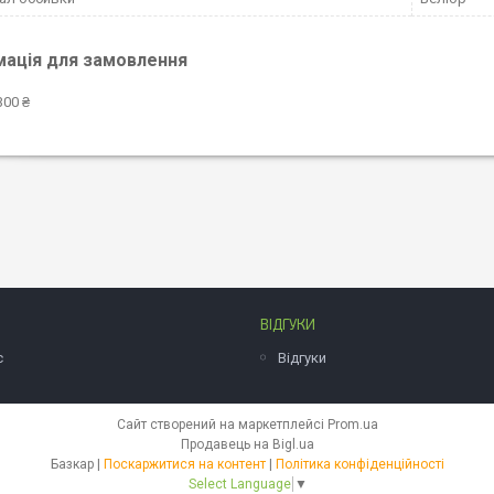
мація для замовлення
300 ₴
ВІДГУКИ
с
Відгуки
Сайт створений на маркетплейсі
Prom.ua
Продавець на Bigl.ua
Базкар |
Поскаржитися на контент
|
Політика конфіденційності
Select Language
▼