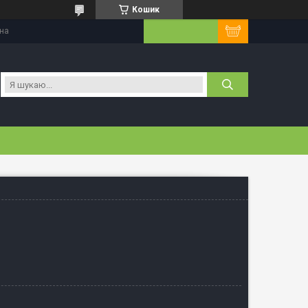
Кошик
їна