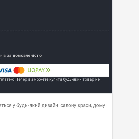
днів
за домовленістю
 платежі. Тепер ви можете купити будь-який товар не
еться у будь-який дизайн салону краси, дому