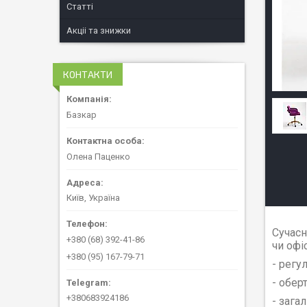
Статті
Акціі та знижки
КОНТАКТИ
Базкар
Олена Паценко
Київ, Україна
Сучасн
+380 (68) 392-41-86
чи офі
+380 (95) 167-79-71
- регу
- обер
+380683924186
- зага