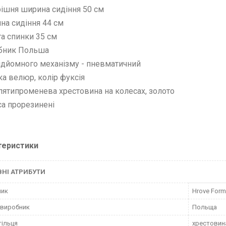
рішня ширина сидіння 50 см
ина сидіння 44 см
та спинки 35 см
обник Польша
підйомного механізму - пневматичний
ка велюр, колір фуксія
 пятипроменева хрестовина на колесах, золото
са прорезинені
теристики
НІ АТРИБУТИ
ник
Hrove Form
 виробник
Польща
тільця
хрестовин