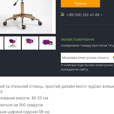
Купити
+380 (68) 392-41-86
повернення товару протягом 14 
У компанії підключені електронні
покидаючи сайту.
ий та стильний стілець, простий дизайн якого чудово впиш
су.
лювання висоти 40-55 см
тається на 360 градусів
льна ширина сидіння 58 см