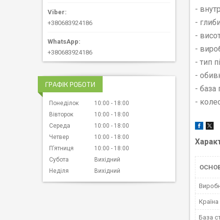
- внут
- глиб
+380683924186
- висо
- вир
+380683924186
- тип 
- обив
ГРАФІК РОБОТИ
- база
- коле
Понеділок
10:00
18:00
Вівторок
10:00
18:00
Середа
10:00
18:00
Четвер
10:00
18:00
Харак
Пʼятниця
10:00
18:00
Субота
Вихідний
ОСНОВ
Неділя
Вихідний
Вироб
Країна
База с