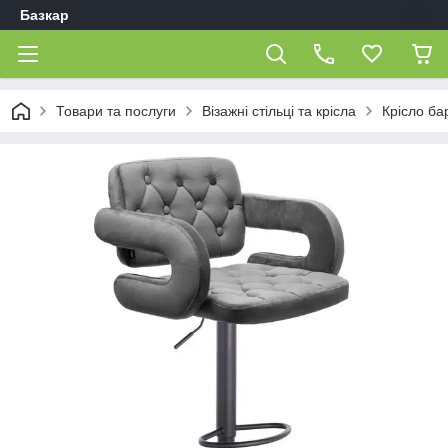
Базкар
Товари та послуги
Візажні стільці та крісла
Крісло ба