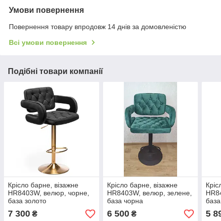
Умови повернення
Повернення товару впродовж 14 днів за домовленістю
Всі умови повернення
Подібні товари компанії
Крісло барне, візажне
Крісло барне, візажне
Кріс
НR8403W, велюр, чорне,
НR8403W, велюр, зелене,
НR84
база золото
база чорна
база
7 300
6 500
5 8
₴
₴