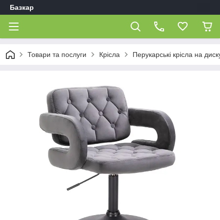
Базкар
Товари та послуги
Крісла
Перукарські крісла на диск