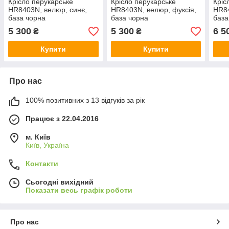
Крісло перукарське
Крісло перукарське
Кріс
НR8403N, велюр, синє,
НR8403N, велюр, фуксія,
НR84
база чорна
база чорна
база
5 300
5 300
6 5
₴
₴
Купити
Купити
Про нас
100% позитивних з 13 відгуків за рік
Працює з 22.04.2016
м. Київ
Київ, Україна
Контакти
Сьогодні вихідний
Показати весь графік роботи
Про нас