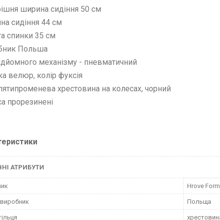
рішня ширина сидіння 50 см
ина сидіння 44 см
та спинки 35 см
обник Польша
підйомного механізму - пневматичний
ка велюр, колір фуксія
 пятипроменева хрестовина на колесах, чорний
са прорезинені
теристики
НІ АТРИБУТИ
ник
Hrove Form
 виробник
Польща
тільця
хрестовин