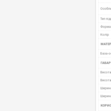
Особл
Тип пі
Форма
Колір
МАТЕР
База-о
ГАБАР
Висота
Висота
Ширина
Ширина
КОРИ