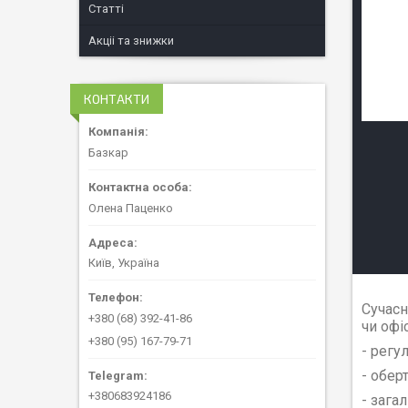
Статті
Акціі та знижки
КОНТАКТИ
Базкар
Олена Паценко
Київ, Україна
Сучасн
+380 (68) 392-41-86
чи офі
+380 (95) 167-79-71
- регу
- обер
+380683924186
- зага