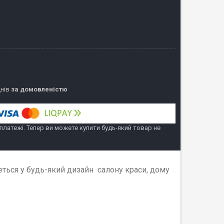
днів
за домовленістю
 платежі. Тепер ви можете купити будь-який товар не
еться у будь-який дизайн салону краси, дому