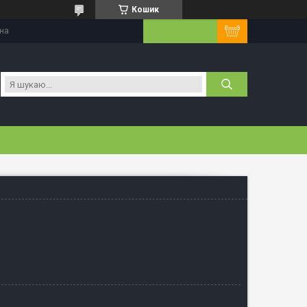
Кошик
їна