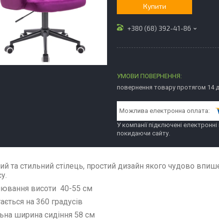
Купити
+380 (68) 392-41-86
повернення товару протягом 14 
У компанії підключені електронні
покидаючи сайту.
ий та стильний стілець, простий дизайн якого чудово впиш
су.
лювання висоти 40-55 см
тається на 360 градусів
льна ширина сидіння 58 см