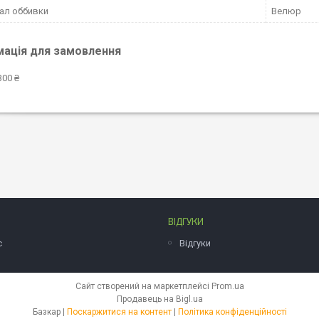
ал оббивки
Велюр
мація для замовлення
300 ₴
ВІДГУКИ
с
Відгуки
Сайт створений на маркетплейсі
Prom.ua
Продавець на Bigl.ua
Базкар |
Поскаржитися на контент
|
Політика конфіденційності