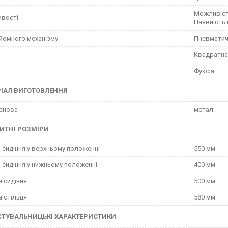
Можливість
ивості
Наявність 
дйомного механізму
Пневматич
Квадратна
Фуксія
ІАЛ ВИГОТОВЛЕННЯ
снова
метал
ИТНІ РОЗМІРИ
 сидіння у верхньому положенні
550 мм
 сидіння у нижньому положенні
400 мм
 сидіння
500 мм
 стільця
580 мм
СТУВАЛЬНИЦЬКІ ХАРАКТЕРИСТИКИ