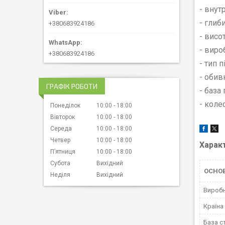
- внут
- глиб
+380683924186
- висо
- вир
+380683924186
- тип 
- обив
ГРАФІК РОБОТИ
- база
- коле
Понеділок
10:00
18:00
Вівторок
10:00
18:00
Середа
10:00
18:00
Четвер
10:00
18:00
Харак
Пʼятниця
10:00
18:00
Субота
Вихідний
ОСНОВ
Неділя
Вихідний
Вироб
Країна
База с