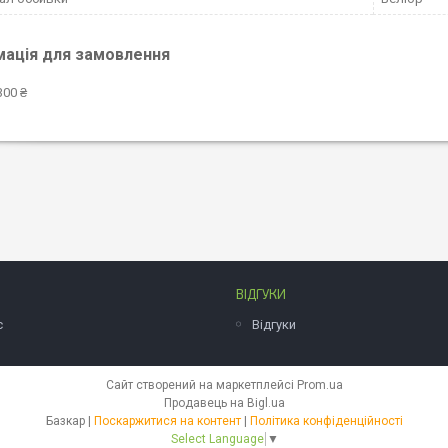
мація для замовлення
300 ₴
ВІДГУКИ
с
Відгуки
Сайт створений на маркетплейсі
Prom.ua
Продавець на Bigl.ua
Базкар |
Поскаржитися на контент
|
Політика конфіденційності
Select Language
▼