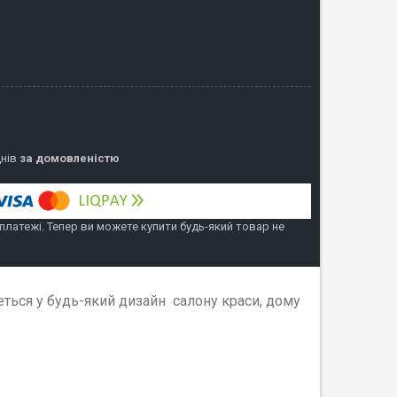
днів
за домовленістю
 платежі. Тепер ви можете купити будь-який товар не
еться у будь-який дизайн салону краси, дому