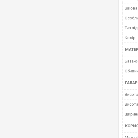
Вікова
Особл
Тип пі
Колір
МАТЕР
База-о
Обивни
ГАБАР
Висота
Висота
Ширина
КОРИ
Матері