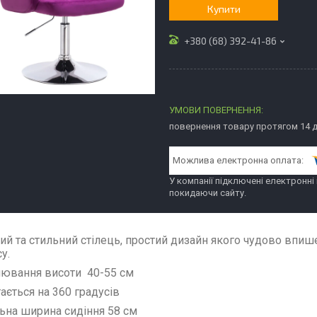
Купити
+380 (68) 392-41-86
повернення товару протягом 14 
У компанії підключені електронні
покидаючи сайту.
ий та стильний стілець, простий дизайн якого чудово впиш
су.
лювання висоти 40-55 см
тається на 360 градусів
льна ширина сидіння 58 см