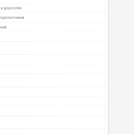
та дорослих
підлокітників
ний