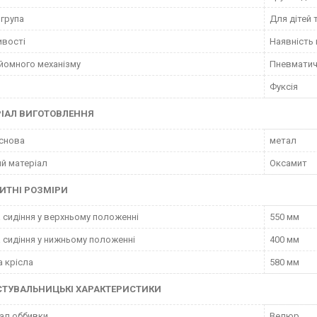
 група
Для дітей 
ивості
Наявність 
дйомного механізму
Пневматич
Фуксія
ІАЛ ВИГОТОВЛЕННЯ
снова
метал
й матеріал
Оксамит
ИТНІ РОЗМІРИ
 сидіння у верхньому положенні
550 мм
 сидіння у нижньому положенні
400 мм
 крісла
580 мм
СТУВАЛЬНИЦЬКІ ХАРАКТЕРИСТИКИ
ал оббивки
Велюр