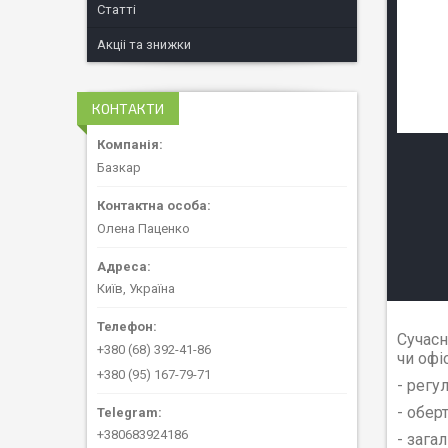
Статті
Акціі та знижки
КОНТАКТИ
Базкар
Олена Паценко
Київ, Україна
Сучасн
+380 (68) 392-41-86
чи офі
+380 (95) 167-79-71
- регу
- обер
+380683924186
- зага