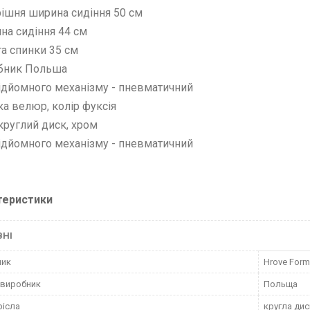
рішня ширина сидіння 50 см
ина сидіння 44 см
та спинки 35 см
обник Польша
підйомного механізму - пневматичний
ка велюр, колір фуксія
 круглий диск, хром
підйомного механізму - пневматичний
теристики
ВНІ
ник
Hrove Form
 виробник
Польща
рісла
кругла ди