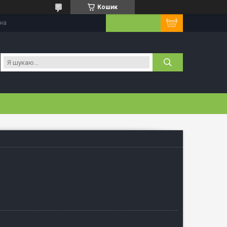
Кошик
їна