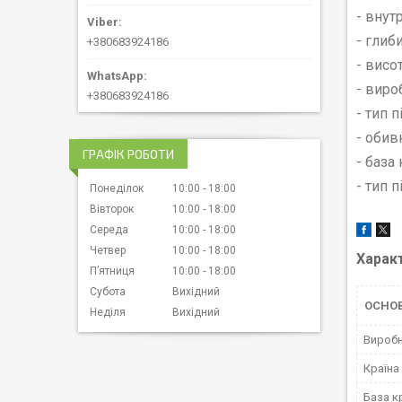
- внут
- глиб
+380683924186
- висо
- вир
+380683924186
- тип 
- обив
ГРАФІК РОБОТИ
- база
- тип 
Понеділок
10:00
18:00
Вівторок
10:00
18:00
Середа
10:00
18:00
Четвер
10:00
18:00
Харак
Пʼятниця
10:00
18:00
Субота
Вихідний
ОСНО
Неділя
Вихідний
Вироб
Країна
База к