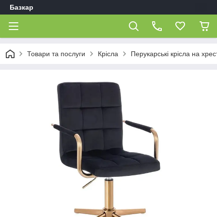
Базкар
Товари та послуги
Крісла
Перукарські крісла на хрес