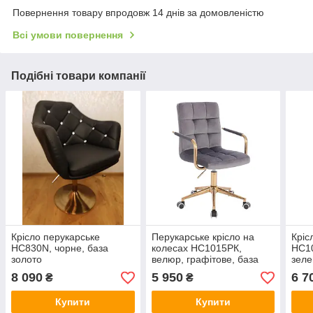
Повернення товару впродовж 14 днів за домовленістю
Всі умови повернення
Подібні товари компанії
Крісло перукарське
Перукарське крісло на
Кріс
НС830N, чорне, база
колесах НС1015РК,
HC1
золото
велюр, графітове, база
зеле
золото
8 090
5 950
6 7
₴
₴
Купити
Купити