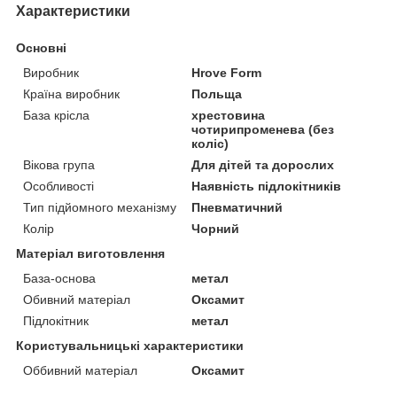
Характеристики
Основні
Виробник
Hrove Form
Країна виробник
Польща
База крісла
хрестовина
чотирипроменева (без
коліс)
Вікова група
Для дітей та дорослих
Особливості
Наявність підлокітників
Тип підйомного механізму
Пневматичний
Колір
Чорний
Матеріал виготовлення
База-основа
метал
Обивний матеріал
Оксамит
Підлокітник
метал
Користувальницькі характеристики
Оббивний матеріал
Оксамит