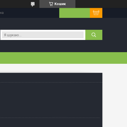
Кошик
їна