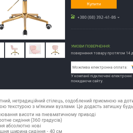
Купити
+380 (68) 392-41-86
повернення товару протягом 14 
У компанії підключені електронні
покидаючи сайту.
тний, нетрадиційний стілець, оздоблений приємною на дот
ою текстурою з м'якими вузлами. Це додасть затишку будь-
лювання висоти на пневматичному приводі
ротне сидіння (360 градусів)
ння абсолютно нові
ішня ширина сидіння - 40 см