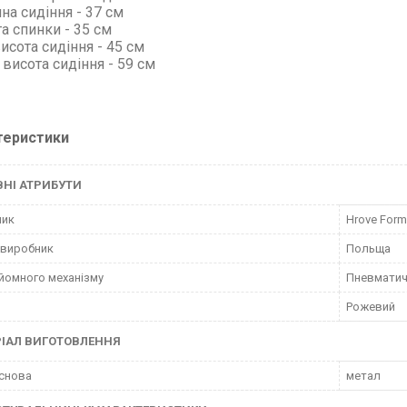
ина сидіння - 37 см
та спинки - 35 см
висота сидіння - 45 см
. висота сидіння - 59 см
теристики
НІ АТРИБУТИ
ник
Hrove Form
 виробник
Польща
дйомного механізму
Пневматич
Рожевий
ІАЛ ВИГОТОВЛЕННЯ
снова
метал