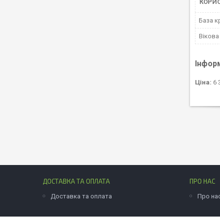
КОРИ
База к
Вікова
Інфор
Ціна:
6 
ДОСТАВКА ТА ОПЛАТА
ПРО НАС
Доставка та оплата
Про на