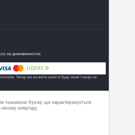
днів
за домовленістю
 платежі. Тепер ви можете купити будь-який товар не
ик тканиною букле, що характеризується
якому інтер'єру.