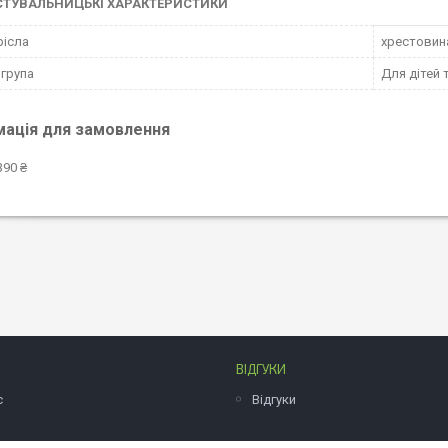
СТУВАЛЬНИЦЬКІ ХАРАКТЕРИСТИКИ
рісла
хрестовин
 група
Для дітей 
мація для замовлення
390 ₴
ВІДГУКИ
с
Відгуки