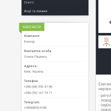
Статті
Акціі та знижки
КОНТАКТИ
Базкар
Олена Паценко
Київ, Україна
Елеган
+380 (68) 392-41-86
нерівн
+380 (95) 167-79-71
- регу
- пово
- сиді
+380683924186
- зовн