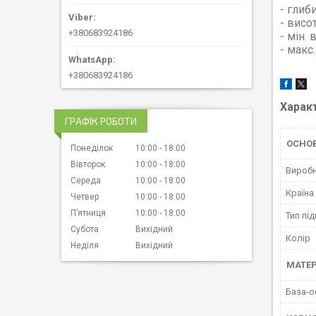
- глиб
- висо
+380683924186
- мін. 
- макс
+380683924186
Харак
ГРАФІК РОБОТИ
ОСНОВ
Понеділок
10:00
18:00
Вівторок
10:00
18:00
Вироб
Середа
10:00
18:00
Країна
Четвер
10:00
18:00
Пʼятниця
10:00
18:00
Тип пі
Субота
Вихідний
Колір
Неділя
Вихідний
МАТЕР
База-о