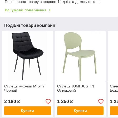
Повернення товару впродовж 14 днів за домовленістю
Всі умови повернення
Подібні товари компанії
Стілець кухоний MISTY
Стілець JUMI JUSTIN
Стіл
Чорний
Оливковий
Беж
2 180
1 250
1 2
₴
₴
Купити
Купити