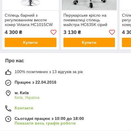
Стілець барний з
Перукарське крісло на
Стіл
регулюванням висоти
пневматиці стілець
регу
хокер Votana HC1015CW
майстра HC635K сірий
хоке
сірий
4 300
3 130
4 3
₴
₴
Купити
Купити
Про нас
100% позитивних з 13 відгуків за рік
Працює з 22.04.2016
м. Київ
Київ, Україна
Контакти
Сьогодні працює з 10:00 до 18:00
Показати весь графік роботи