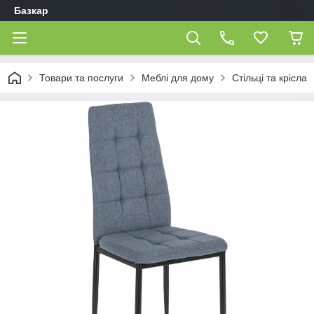
Базкар
Товари та послуги
Меблі для дому
Стільці та крісла