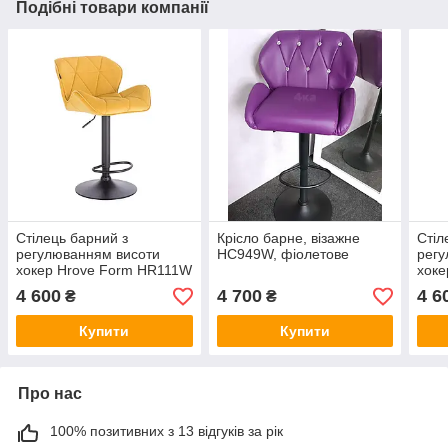
Подібні товари компанії
Стілець барний з
Крісло барне, візажне
Стіл
регулюванням висоти
НС949W, фіолетове
регу
хокер Hrove Form HR111W
хоке
жовтий велюр чорна
HR9
4 600
4 700
4 6
₴
₴
основа
чорн
Купити
Купити
Про нас
100% позитивних з 13 відгуків за рік