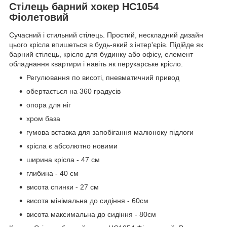
Стілець барний хокер HC1054
Фіолетовий
Сучасний і стильний стілець. Простий, нескладний дизайн
цього крісла впишеться в будь-який з інтер'єрів. Підійде як
барний стілець, крісло для будинку або офісу, елемент
обладнання квартири і навіть як перукарське крісло.
Регулювання по висоті, пневматичний привод
обертається на 360 градусів
опора для ніг
хром база
гумова вставка для запобігання малюноку підлоги
крісла є абсолютно новими
ширина крісла - 47 см
глибина - 40 см
висота спинки - 27 см
висота мінімальна до сидіння - 60см
висота максимальна до сидіння - 80см