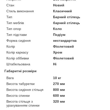
Стан
Новий
Стиль виконання
Класичний
Тип
Барний стілець
Тип меблів
барний стілець
Тип опор
Коло
Тип підстави
Подіум
Форма сидіння
нестандартна
Колір
Фіолетовий
Колір каркасу
Хром
Колір оббивки
Фіолетовий
Штабельована
Ні
Габаритні розміри
Вага
10 кг
Висота табуретки
270 мм
Висота сидіння стільця
800 мм
Висота спинки
600 мм
Висота стільця з
320 мм
урахуванням спинки