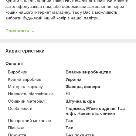
Купити Стілець барний хокер HC1054 Фіолетовий. Ви можете
зателефонувавши нам, або оформивши замовлення через
кошик нашого інтернет магазину, так у Вас є можливість
вибрати будь-який інший колір з нашої палітри.
Приховати
Характеристики
Основні
Виробник
Власне виробництво
Країна виробник
Україна
Матеріал каркасу
Фанера, фанера
Наявність підлокітників
Ні
Обивний матеріал
Штучна шкіра
Особливості
Підніжка, М'яке сидіння, Газ-
ліфт, Наявність спинки
Поворотний механізм
Так
Підніжка
Так
Покриття
Без покриття