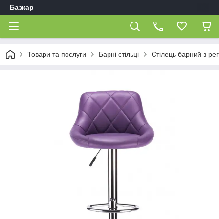
Базкар
Товари та послуги
Барні стільці
Стілець барний з р