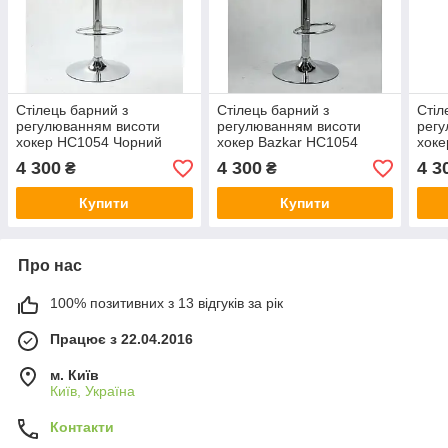
Стілець барний з
Стілець барний з
Стіл
регулюванням висоти
регулюванням висоти
регу
хокер HC1054 Чорний
хокер Bazkar HC1054
хоке
Білий
Кар
4 300
4 300
4 3
₴
₴
Купити
Купити
Про нас
100% позитивних з 13 відгуків за рік
Працює з 22.04.2016
м. Київ
Київ, Україна
Контакти