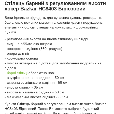
Стілець барний з регулюванням висоти
хокер Bazkar HC8403 Бірюзовий
Вони ідеально підходять для сучасних кухонь, ресторанів,
барів, ексклюзивних магазинів, салонів краси / перукарень,
елегантних офісів, стендів на ярмарках, інформаційних
пунктів.
- регулювання висоти на пневматичному циліндрі
- сидіння оббите еко-шкірою
- поворотне сидіння (360 градусів)
- опора для ніг
- хромована основа
- гумова вкладка на підставі для запобігання подряпин на
підлозі
-
барні стільці
абсолютно нові
- внутрішня ширина сидіння - 50 см
- ширина зовнішнього сидіння - 58 см
- висота спинки - 35 см
- висота мінімальна сидіння - 60 см
- максимальна висота сидіння - 80 см
Купити Стілець барний з регулюванням висоти хокер Bazkar
HC8403 Бірюзовий. Також Ви можете вибрати будь-який
інший колір з нашої палітри. Ви можете або оформити