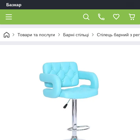
Базкар
Товари та послуги
Барні стільці
Стілець барний з ре