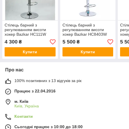
Стілець барний з
Стілець барний з
Стіл
регулюванням висоти
регулюванням висоти
регу
хокер Bazkar HC111W
хокер Bazkar HC8403W
хоке
Бірюзовий
Білий
Чор
4 300
5 500
5 5
₴
₴
Купити
Купити
Про нас
100% позитивних з 13 відгуків за рік
Працює з 22.04.2016
м. Київ
Київ, Україна
Контакти
Сьогодні працює з 10:00 до 18:00