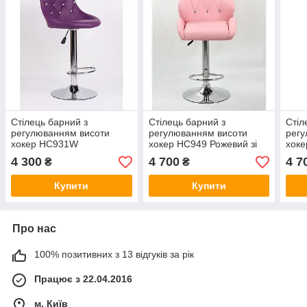
Стілець барний з
Стілець барний з
Стіл
регулюванням висоти
регулюванням висоти
регу
хокер HC931W
хокер HC949 Рожевий зі
хоке
Фіолетовий зі стразами
стразами
стра
4 300
4 700
4 7
₴
₴
Купити
Купити
Про нас
100% позитивних з 13 відгуків за рік
Працює з 22.04.2016
м. Київ