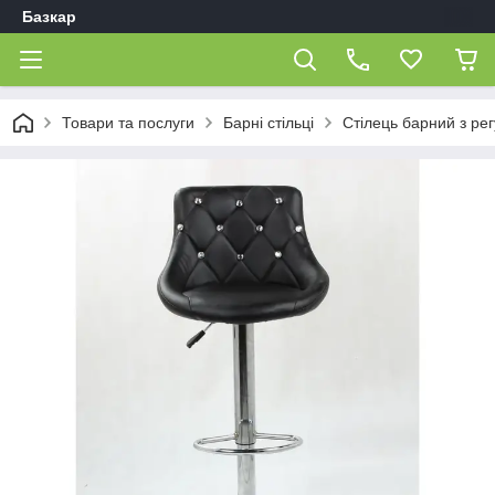
Базкар
Товари та послуги
Барні стільці
Стілець барний з ре