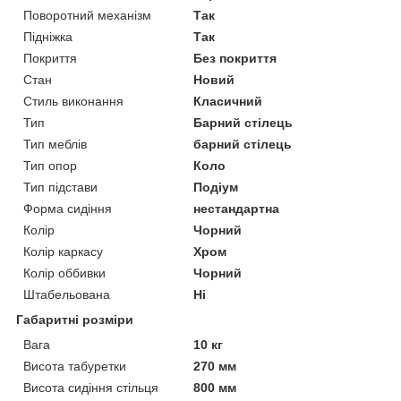
Поворотний механізм
Так
Підніжка
Так
Покриття
Без покриття
Стан
Новий
Стиль виконання
Класичний
Тип
Барний стілець
Тип меблів
барний стілець
Тип опор
Коло
Тип підстави
Подіум
Форма сидіння
нестандартна
Колір
Чорний
Колір каркасу
Хром
Колір оббивки
Чорний
Штабельована
Ні
Габаритні розміри
Вага
10 кг
Висота табуретки
270 мм
Висота сидіння стільця
800 мм