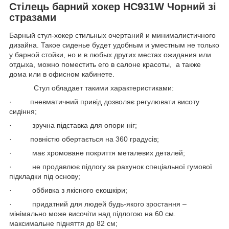
Стілець барний хокер HC931W Чорний зі
стразами
Барный стул-хокер стильных очертаний и минималистичного
дизайна. Такое сиденье будет удобным и уместным не только
у барной стойки, но и в любых других местах ожидания или
отдыха, можно поместить его в салоне красоты, а также
дома или в офисном кабинете.
Стул обладает такими характеристиками:
· пневматичний привід дозволяє регулювати висоту
сидіння;
· зручна підставка для опори ніг;
· повністю обертається на 360 градусів;
· має хромоване покриття металевих деталей;
· не продавлює підлогу за рахунок спеціальної гумової
підкладки під основу;
· оббивка з якісного екошкіри;
· придатний для людей будь-якого зростання –
мінімально може височіти над підлогою на 60 см.
максимальне підняття до 82 см;