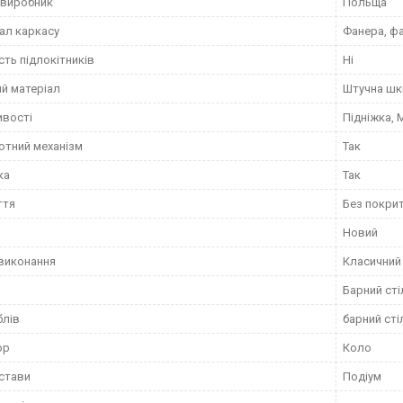
 виробник
Польща
ал каркасу
Фанера, ф
сть підлокітників
Ні
й матеріал
Штучна шк
ивості
Підніжка, 
тний механізм
Так
ка
Так
ття
Без покри
Новий
виконання
Класичний
Барний сті
блів
барний сті
ор
Коло
дстави
Подіум