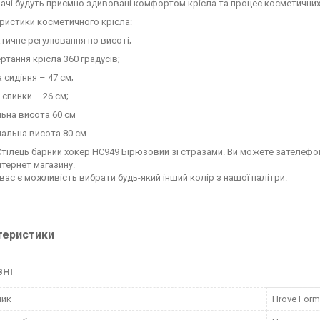
вачі будуть приємно здивовані комфортом крісла та процес косметични
ристики косметичного крісла:
атичне регулювання по висоті;
ертання крісла 360 градусів;
 сидіння – 47 см;
 спинки – 26 см;
льна висота 60 см
мальна висота 80 см
Стілець барний хокер HC949 Бірюзовий зі стразами. Ви можете зателе
нтернет магазину.
 вас є можливість вибрати будь-який інший колір з нашої палітри.
теристики
ВНІ
ник
Hrove Form