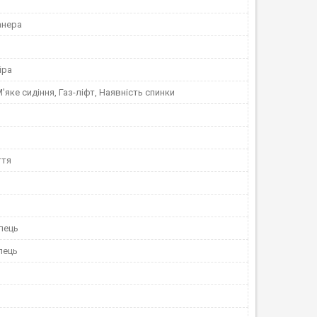
анера
іра
М'яке сидіння, Газ-ліфт, Наявність спинки
ття
лець
лець