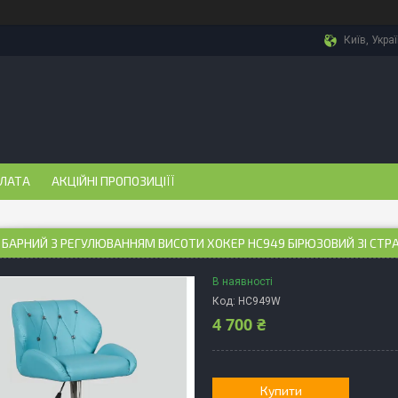
Київ, Укра
ПЛАТА
АКЦІЙНІ ПРОПОЗИЦІЇЇ
 БАРНИЙ З РЕГУЛЮВАННЯМ ВИСОТИ ХОКЕР HC949 БІРЮЗОВИЙ ЗІ СТ
В наявності
Код:
HC949W
4 700 ₴
Купити