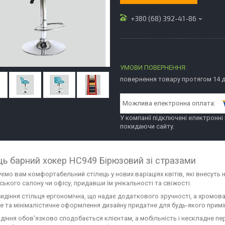
+380 (68) 392-41-86
повернення товару протягом 14 
У компанії підключені електронні
покидаючи сайту.
ць барний хокер HC949 Бірюзовий зі стразами
ємо вам комфортабельний стілець у нових варіаціях квітів, які внесуть
ького салону чи офісу, придавши їм унікальності та свіжості.
идіння стільця ергономічна, що надає додаткового зручності, а хромован
е та мінімалістичне оформлення дизайну придатне для будь-якого примі
идіння обов'язково сподобається клієнтам, а мобільність і нескладне 