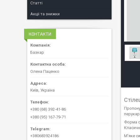
Статті
Акціі та знижки
КОНТАКТИ
Базкар
Олена Паценко
Київ, Україна
Стіле
Пропону
+380 (68) 392-41-86
перукарс
+380 (95) 167-79-71
Форма с
Класичн
М'яке с
+380683924186