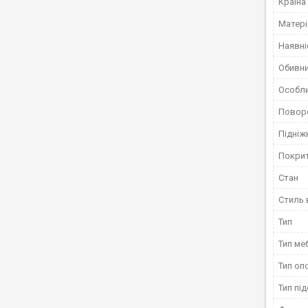
Країна
Матері
Наявні
Обивни
Особл
Поворо
Підніж
Покри
Стан
Стиль 
Тип
Тип ме
Тип оп
Тип пі