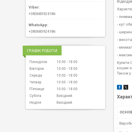
Відвіду
Характе
+380683924186
- пневм
- кут об
+380683924186
- ширина
- висота
- мініма
ГРАФІК РОБОТИ
- макси
Понеділок
10:00
18:00
Купити 
кошик і
Вівторок
10:00
18:00
Також у
Середа
10:00
18:00
Четвер
10:00
18:00
Пʼятниця
10:00
18:00
Субота
Вихідний
Харак
Неділя
Вихідний
ОСНО
Вироб