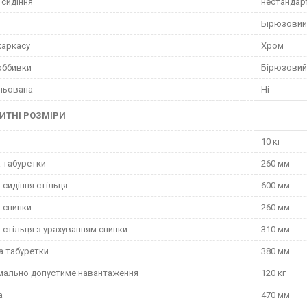
сидіння
нестандар
Бірюзовий
каркасу
Хром
оббивки
Бірюзовий
льована
Ні
ИТНІ РОЗМІРИ
10 кг
 табуретки
260 мм
 сидіння стільця
600 мм
 спинки
260 мм
 стільця з урахуванням спинки
310 мм
а табуретки
380 мм
мально допустиме навантаження
120 кг
а
470 мм