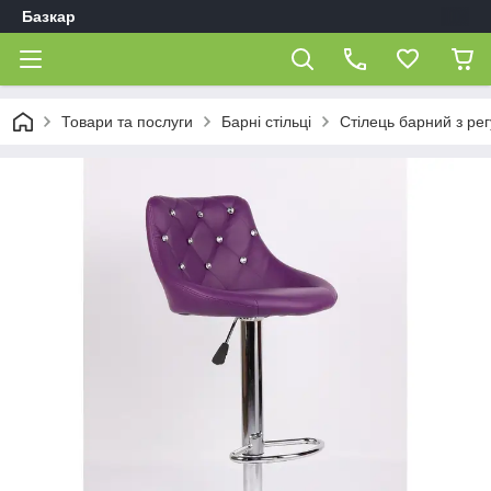
Базкар
Товари та послуги
Барні стільці
Стілець барний з ре