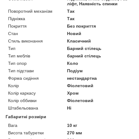
ліфт, Наявність спинки
Поворотний механізм
Так
Підніжка
Так
Покриття
Без покриття
Стан
Новий
Стиль виконання
Класичний
Тип
Барний стілець
Тип меблів
барний стілець
Тип опор
Коло
Тип підстави
Подіум
Форма сидіння
нестандартна
Колір
Фіолетовий
Колір каркасу
Хром
Колір оббивки
Фіолетовий
Штабельована
Ні
Габаритні розміри
Вага
10 кг
Висота табуретки
270 мм