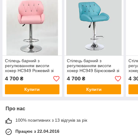
Стілець барний з
Стілець барний з
Стіл
регулюванням висоти
регулюванням висоти
регу
хокер HC949 Рожевий зі
хокер HC949 Бірюзовий зі
хоке
стразами
стразами
стра
4 700
4 700
4 3
₴
₴
Купити
Купити
Про нас
100% позитивних з 13 відгуків за рік
Працює з 22.04.2016