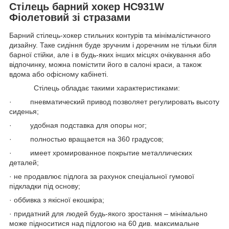
Стілець барний хокер HC931W
Фіолетовий зі стразами
Барний стілець-хокер стильних контурів та мінімалістичного
дизайну. Таке сидіння буде зручним і доречним не тільки біля
барної стійки, але і в будь-яких інших місцях очікування або
відпочинку, можна помістити його в салоні краси, а також
вдома або офісному кабінеті.
Стілець обладає такими характеристиками:
· пневматический привод позволяет регулировать высоту
сиденья;
· удобная подставка для опоры ног;
· полностью вращается на 360 градусов;
· имеет хромированное покрытие металлических
деталей;
· не продавлює підлога за рахунок спеціальної гумової
підкладки під основу;
· оббивка з якісної екошкіра;
· придатний для людей будь-якого зростання – мінімально
може підноситися над підлогою на 60 див. максимальне