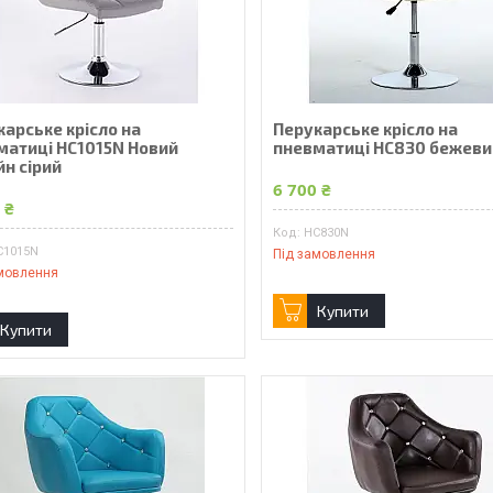
карське крісло на
Перукарське крісло на
матиці HC1015N Новий
пневматиці HC830 бежеви
йн сірий
6 700 ₴
 ₴
HC830N
C1015N
Під замовлення
мовлення
Купити
Купити