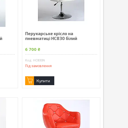
Перукарське крісло на
й
пневматиці HC830 білий
6 700 ₴
HC830N
Під замовлення
Купити