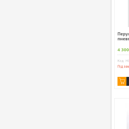
Перу
пнев
4 300
H
Під за