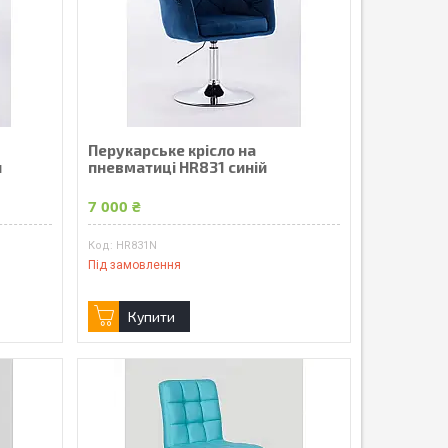
Перукарське крісло на
й
пневматиці HR831 синій
7 000 ₴
HR831N
Під замовлення
Купити