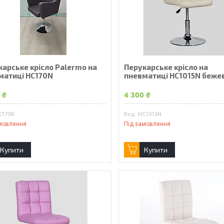
карське крісло Palermo на
Перукарське крісло на
матиці HC170N
пневматиці HC1015N беже
 ₴
4 300 ₴
C170N
HC1015N
мовлення
Під замовлення
Купити
Купити