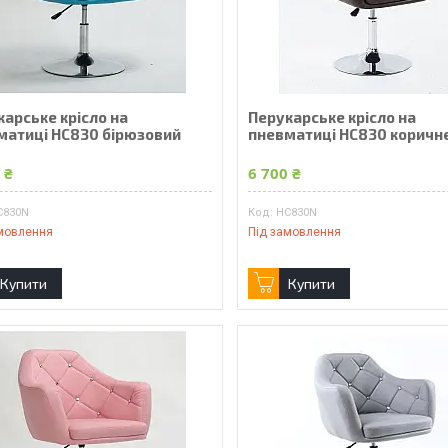
карське крісло на
Перукарське крісло на
матиці HC830 бірюзовий
пневматиці HC830 коричн
 ₴
6 700 ₴
C830N
HC830N
мовлення
Під замовлення
Купити
Купити