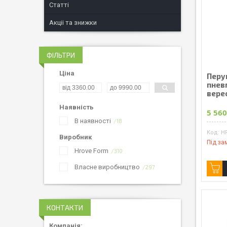
Статті
Акціі та знижки
ФІЛЬТРИ
Ціна
Перу
пнев
вере
Наявність
5 560
В наявності
18
H
Виробник
Під за
Hrove Form
310
Власне виробництво
297
КОНТАКТИ