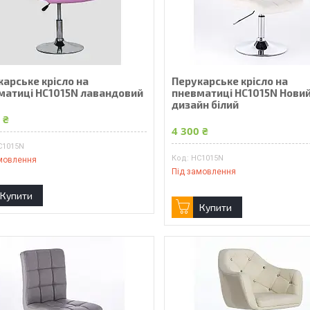
карське крісло на
Перукарське крісло на
матиці HC1015N лавандовий
пневматиці HC1015N Нови
дизайн білий
 ₴
4 300 ₴
C1015N
HC1015N
мовлення
Під замовлення
Купити
Купити