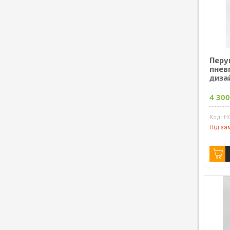
Перу
пнев
диза
4 300
H
Під за