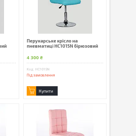
Перукарське крісло на
вий
пневматиці HC1015N бірюзовий
4 300 ₴
HC1015N
Під замовлення
Купити