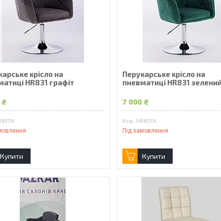
карське крісло на
Перукарське крісло на
матиці HR831 графіт
пневматиці HR831 зелени
 ₴
7 000 ₴
R831N
HR831N
мовлення
Під замовлення
Купити
Купити