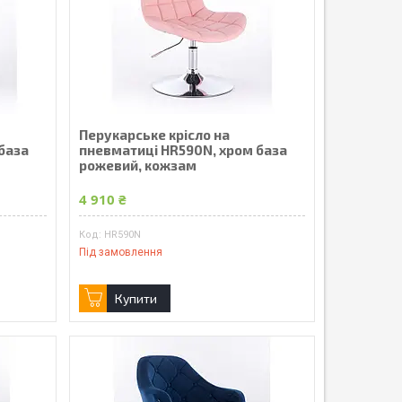
Перукарське крісло на
база
пневматиці HR590N, хром база
рожевий, кожзам
4 910 ₴
HR590N
Під замовлення
Купити