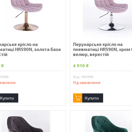
карське крісло на
Перукарське крісло на
матиці HR590N, золота база
пневматиці HR590N, хром 
стій
велюр, верестій
 ₴
4 910 ₴
R590N
HR590N
мовлення
Під замовлення
Купити
Купити