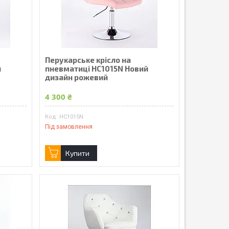
Перукарське крісло на
й
пневматиці HC1015N Новий
дизайн рожевий
4 300 ₴
HC1015N
Під замовлення
Купити