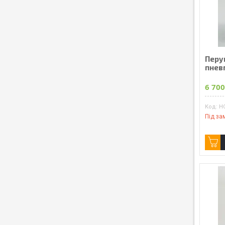
Перу
пнев
6 700
H
Під за