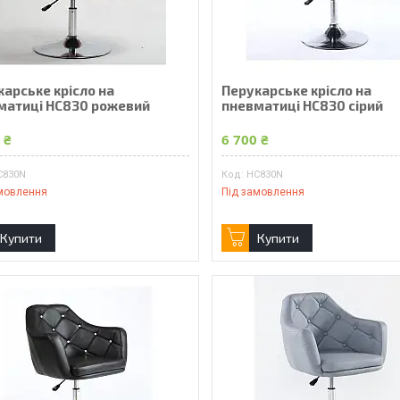
карське крісло на
Перукарське крісло на
матиці HC830 рожевий
пневматиці HC830 сірий
 ₴
6 700 ₴
C830N
HC830N
мовлення
Під замовлення
Купити
Купити