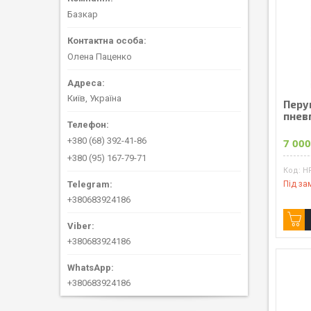
Базкар
Олена Паценко
Київ, Україна
Перу
пнев
+380 (68) 392-41-86
7 000
+380 (95) 167-79-71
H
Під за
+380683924186
+380683924186
+380683924186