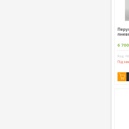
Перу
пнев
6 700
H
Під за