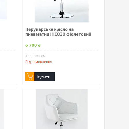
Перукарське крісло на
пневматиці HC830 фіолетовий
6 700 ₴
HC830N
Під замовлення
Купити