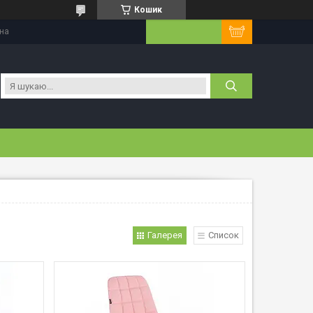
Кошик
їна
Галерея
Список