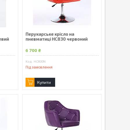
Перукарське крісло на
евий
пневматиці HC830 червоний
6 700 ₴
HC830N
Під замовлення
Купити