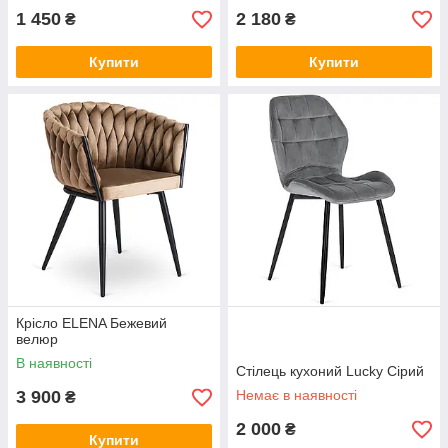
1 450
2 180
₴
₴
Купити
Купити
Крісло ELENA Бежевий
велюр
В наявності
Стілець кухоний Lucky Сірий
3 900
Немає в наявності
₴
2 000
₴
Купити