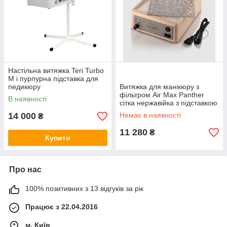
Настільна витяжка Teri Turbo
M і пурпурна підставка для
педикюру
Витяжка для манікюру з
фільтром Air Max Panther
В наявності
сітка нержавійка з підставкою
Бежевий
14 000
Немає в наявності
₴
11 280
₴
Купити
Про нас
100% позитивних з 13 відгуків за рік
Працює з 22.04.2016
м. Київ