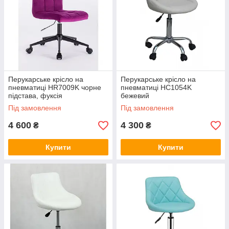
Перукарське крісло на
Перукарське крісло на
пневматиці HR7009K чорне
пневматиці HC1054K
підстава, фуксія
бежевий
Під замовлення
Під замовлення
4 600
4 300
₴
₴
Купити
Купити