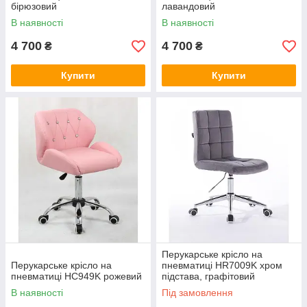
бірюзовий
лавандовий
В наявності
В наявності
4 700
4 700
₴
₴
Купити
Купити
Перукарське крісло на
Перукарське крісло на
пневматиці HR7009K хром
пневматиці HC949K рожевий
підстава, графітовий
В наявності
Під замовлення